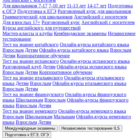
Английский с носителем
Для школьников 7-17
7-10 лет
11-13 лет
14-17 лет
Подготовка
к ОГЭ
Подготовка к ЕГЭ
Разговорный курс для школьников
Грамматический для школьников
Английский с носителем
Для взрослых 17+
Разговорный курс
Английский с носителем
Курсы английского для путешествий
Мастер-классы и клубы
Кембриджские экзамены
Независимое
тестирование
Тест на знание китайского
Онлайн-курсы китайского языка
Взрослым
Детям
Офлайн-курсы китайского языка
Взрослым
Детям
Корпоративное обучение
Тест на знание испанского
Онлайн-курсы испанского языка
Разговорный клуб
Детям
Офлайн-курсы испанского языка
Взрослым
Детям
Корпоративное обучение
Тест на знание итальянского
Онлайн-курсы итальянского
языка
Детям
Взрослым
Офлайн-курсы итальянского языка
Взрослым
Детям
Тест на знание французского
Онлайн-курсы французского
языка
Школьникам
Взрослым
Офлайн-курсы французского
языка
Взрослым
Детям
Тест на знание немецкого
Онлайн-курсы немецкого языка
Взрослым
Школьникам
Малышам
Офлайн-курсы немецкого
языка
Взрослым
Детям
Международные экзамены
Независимое тестирование ILS
Подготовка к ЕГЭ, ОГЭ