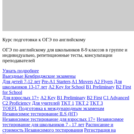
Курс подготовки к ОГЭ по английскому
ОГЭ по английскому для школьников 8-9 классов в группе и
индивидуально, репетиционные тесты, консультации
преподавателей
Узнать подробнее
Выездные Кембриджские экзамены
Для детей 7-12 лет
Pre-A1 Starters
A1 Movers
A2 Flyers
Для
школьников 13-17 лет
A2 Key for School
B1 Preliminary
B2 First
for School
Для взрослых 17+
A2 Key
B1 Preliminary
B2 First
C1 Advanced
C2 Proficiency
Для учителей
TKT 1
TKT 2
TKT 3
TOEFL
Подготовка к международным экзаменам
Независимое тестирование ILS (НТ)
Независимое тестирование для взрослых 17+
Независимое
тестирование для школьников 7 - 17 лет
Расписание и
стоимость Независимого тестирования
Регистрация на