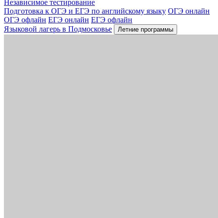
Независимое тестирование
Подготовка к ОГЭ и ЕГЭ по английскому языку
ОГЭ онлайн
ОГЭ офлайн
ЕГЭ онлайн
ЕГЭ офлайн
Языковой лагерь в Подмосковье
Летние программы