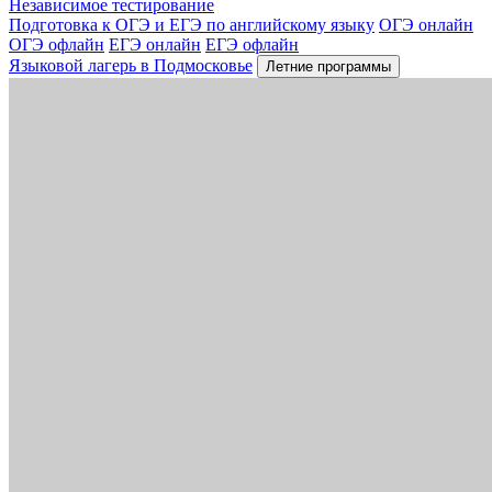
Независимое тестирование
Подготовка к ОГЭ и ЕГЭ по английскому языку
ОГЭ онлайн
ОГЭ офлайн
ЕГЭ онлайн
ЕГЭ офлайн
Языковой лагерь в Подмосковье
Летние программы