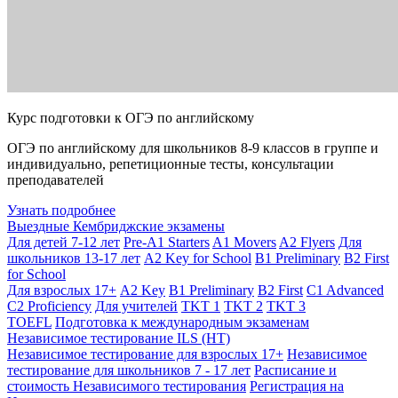
Курс подготовки к ОГЭ по английскому
ОГЭ по английскому для школьников 8-9 классов в группе и
индивидуально, репетиционные тесты, консультации
преподавателей
Узнать подробнее
Выездные Кембриджские экзамены
Для детей 7-12 лет
Pre-A1 Starters
A1 Movers
A2 Flyers
Для
школьников 13-17 лет
A2 Key for School
B1 Preliminary
B2 First
for School
Для взрослых 17+
A2 Key
B1 Preliminary
B2 First
C1 Advanced
C2 Proficiency
Для учителей
TKT 1
TKT 2
TKT 3
TOEFL
Подготовка к международным экзаменам
Независимое тестирование ILS (НТ)
Независимое тестирование для взрослых 17+
Независимое
тестирование для школьников 7 - 17 лет
Расписание и
стоимость Независимого тестирования
Регистрация на