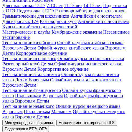
Английский с носителем
Для школьников 7-17
7-10 лет
11-13 лет
14-17 лет
Подготовка
к ОГЭ
Подготовка к ЕГЭ
Разговорный курс для школьников
Грамматический для школьников
Английский с носителем
Для взрослых 17+
Разговорный курс
Английский с носителем
Курсы английского для путешествий
Мастер-классы и клубы
Кембриджские экзамены
Независимое
тестирование
Тест на знание китайского
Онлайн-курсы китайского языка
Взрослым
Детям
Офлайн-курсы китайского языка
Взрослым
Детям
Корпоративное обучение
Тест на знание испанского
Онлайн-курсы испанского языка
Разговорный клуб
Детям
Офлайн-курсы испанского языка
Взрослым
Детям
Корпоративное обучение
Тест на знание итальянского
Онлайн-курсы итальянского
языка
Детям
Взрослым
Офлайн-курсы итальянского языка
Взрослым
Детям
Тест на знание французского
Онлайн-курсы французского
языка
Школьникам
Взрослым
Офлайн-курсы французского
языка
Взрослым
Детям
Тест на знание немецкого
Онлайн-курсы немецкого языка
Взрослым
Школьникам
Малышам
Офлайн-курсы немецкого
языка
Взрослым
Детям
Международные экзамены
Независимое тестирование ILS
Подготовка к ЕГЭ, ОГЭ