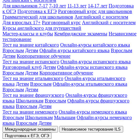
Английский с носителем
Для школьников 7-17
7-10 лет
11-13 лет
14-17 лет
Подготовка
к ОГЭ
Подготовка к ЕГЭ
Разговорный курс для школьников
Грамматический для школьников
Английский с носителем
Для взрослых 17+
Разговорный курс
Английский с носителем
Курсы английского для путешествий
Мастер-классы и клубы
Кембриджские экзамены
Независимое
тестирование
Тест на знание китайского
Онлайн-курсы китайского языка
Взрослым
Детям
Офлайн-курсы китайского языка
Взрослым
Детям
Корпоративное обучение
Тест на знание испанского
Онлайн-курсы испанского языка
Разговорный клуб
Детям
Офлайн-курсы испанского языка
Взрослым
Детям
Корпоративное обучение
Тест на знание итальянского
Онлайн-курсы итальянского
языка
Детям
Взрослым
Офлайн-курсы итальянского языка
Взрослым
Детям
Тест на знание французского
Онлайн-курсы французского
языка
Школьникам
Взрослым
Офлайн-курсы французского
языка
Взрослым
Детям
Тест на знание немецкого
Онлайн-курсы немецкого языка
Взрослым
Школьникам
Малышам
Офлайн-курсы немецкого
языка
Взрослым
Детям
Международные экзамены
Независимое тестирование ILS
Подготовка к ЕГЭ, ОГЭ