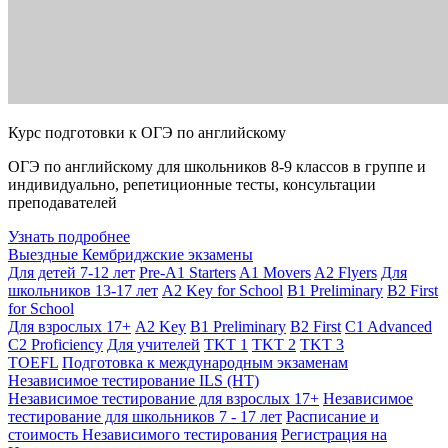
Курс подготовки к ОГЭ по английскому
ОГЭ по английскому для школьников 8-9 классов в группе и
индивидуально, репетиционные тесты, консультации
преподавателей
Узнать подробнее
Выездные Кембриджские экзамены
Для детей 7-12 лет
Pre-A1 Starters
A1 Movers
A2 Flyers
Для
школьников 13-17 лет
A2 Key for School
B1 Preliminary
B2 First
for School
Для взрослых 17+
A2 Key
B1 Preliminary
B2 First
C1 Advanced
C2 Proficiency
Для учителей
TKT 1
TKT 2
TKT 3
TOEFL
Подготовка к международным экзаменам
Независимое тестирование ILS (НТ)
Независимое тестирование для взрослых 17+
Независимое
тестирование для школьников 7 - 17 лет
Расписание и
стоимость Независимого тестирования
Регистрация на