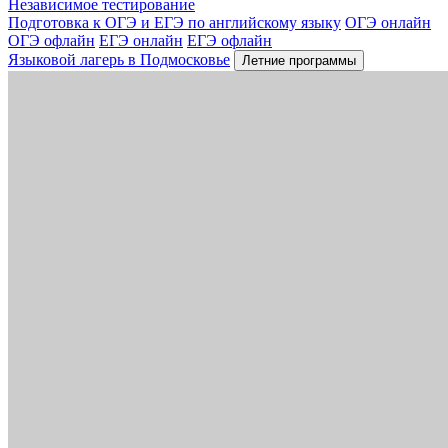
Независимое тестирование
Подготовка к ОГЭ и ЕГЭ по английскому языку
ОГЭ онлайн
ОГЭ офлайн
ЕГЭ онлайн
ЕГЭ офлайн
Языковой лагерь в Подмосковье
Летние программы