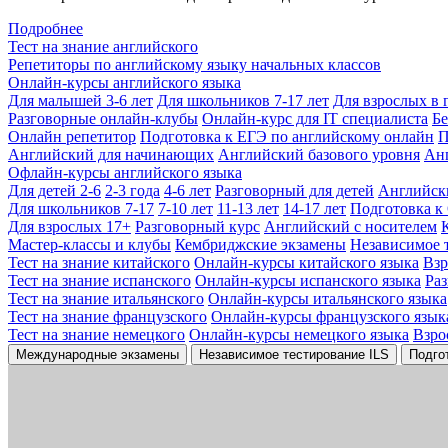
Подробнее
Тест на знание английского
Репетиторы по английскому языку начальных классов
Онлайн-курсы английского языка
Для малышей 3-6 лет
Для школьников 7-17 лет
Для взрослых в 
Разговорные онлайн-клубы
Онлайн-курс для IT специалиста
Бе
Онлайн репетитор
Подготовка к ЕГЭ по английскому онлайн
П
Английский для начинающих
Английский базового уровня
Ан
Офлайн-курсы английского языка
Для детей 2-6
2-3 года
4-6 лет
Разговорный для детей
Английск
Для школьников 7-17
7-10 лет
11-13 лет
14-17 лет
Подготовка к
Для взрослых 17+
Разговорный курс
Английский с носителем
Мастер-классы и клубы
Кембриджские экзамены
Независимое 
Тест на знание китайского
Онлайн-курсы китайского языка
Вз
Тест на знание испанского
Онлайн-курсы испанского языка
Ра
Тест на знание итальянского
Онлайн-курсы итальянского языка
Тест на знание французского
Онлайн-курсы французского язык
Тест на знание немецкого
Онлайн-курсы немецкого языка
Взро
Международные экзамены
Независимое тестирование ILS
Подго