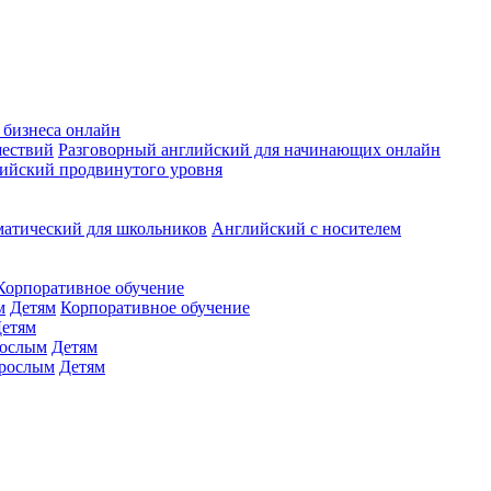
 бизнеса онлайн
шествий
Разговорный английский для начинающих онлайн
ийский продвинутого уровня
матический для школьников
Английский с носителем
Корпоративное обучение
м
Детям
Корпоративное обучение
етям
ослым
Детям
рослым
Детям