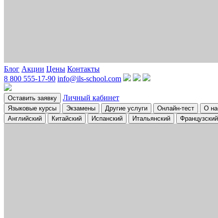
Блог
Акции
Цены
Контакты
8 800 555-17-90
info@ils-school.com
Личный кабинет
Оставить заявку
Языковые курсы
Экзамены
Другие услуги
Онлайн-тест
О на
Английский
Китайский
Испанский
Итальянский
Французский