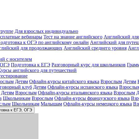
группе
Для взрослых индивидуально
сплатные вебинары
Тест на знание английского
Английский для
одготовка к ОГЭ по английскому онлайн
Английский для путе
глийский для продолжающих
Английский среднего уровня
Англ
ий с носителем
 ОГЭ
Подготовка к ЕГЭ
Разговорный курс для школьников
Грам
Курсы английского для путешествий
тестирование
рослым
Детям
Офлайн-курсы китайского языка
Взрослым
Детям
зговорный клуб
Детям
Офлайн-курсы испанского языка
Взрослы
Детям
Взрослым
Офлайн-курсы итальянского языка
Взрослым
Д
а
Школьникам
Взрослым
Офлайн-курсы французского языка
Взр
слым
Школьникам
Малышам
Офлайн-курсы немецкого языка
Вз
товка к ЕГЭ, ОГЭ