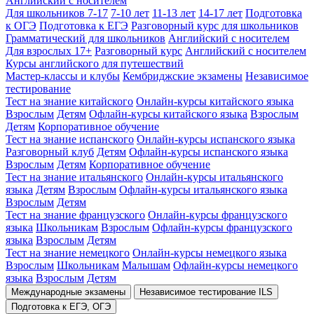
Английский с носителем
Для школьников 7-17
7-10 лет
11-13 лет
14-17 лет
Подготовка
к ОГЭ
Подготовка к ЕГЭ
Разговорный курс для школьников
Грамматический для школьников
Английский с носителем
Для взрослых 17+
Разговорный курс
Английский с носителем
Курсы английского для путешествий
Мастер-классы и клубы
Кембриджские экзамены
Независимое
тестирование
Тест на знание китайского
Онлайн-курсы китайского языка
Взрослым
Детям
Офлайн-курсы китайского языка
Взрослым
Детям
Корпоративное обучение
Тест на знание испанского
Онлайн-курсы испанского языка
Разговорный клуб
Детям
Офлайн-курсы испанского языка
Взрослым
Детям
Корпоративное обучение
Тест на знание итальянского
Онлайн-курсы итальянского
языка
Детям
Взрослым
Офлайн-курсы итальянского языка
Взрослым
Детям
Тест на знание французского
Онлайн-курсы французского
языка
Школьникам
Взрослым
Офлайн-курсы французского
языка
Взрослым
Детям
Тест на знание немецкого
Онлайн-курсы немецкого языка
Взрослым
Школьникам
Малышам
Офлайн-курсы немецкого
языка
Взрослым
Детям
Международные экзамены
Независимое тестирование ILS
Подготовка к ЕГЭ, ОГЭ