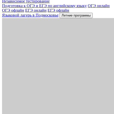
Независимое тестирование
Подготовка к ОГЭ и ЕГЭ по английскому языку
ОГЭ онлайн
ОГЭ офлайн
ЕГЭ онлайн
ЕГЭ офлайн
Языковой лагерь в Подмосковье
Летние программы