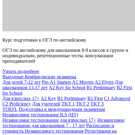
Курс подготовки к ОГЭ по английскому
ОГЭ по английскому для школьников 8-9 классов в группе и
индивидуально, репетиционные тесты, консультации
преподавателей
Узнать подробнее
Выездные Кембриджские экзамены
Для детей 7-12 лет
Pre-A1 Starters
A1 Movers
A2 Flyers
Для
школьников 13-17 лет
A2 Key for School
B1 Preliminary
B2 First
for School
Для взрослых 17+
A2 Key
B1 Preliminary
B2 First
C1 Advanced
C2 Proficiency
Для учителей
TKT 1
TKT 2
TKT 3
TOEFL
Подготовка к международным экзаменам
Независимое тестирование ILS (НТ)
Независимое тестирование для взрослых 17+
Независимое
тестирование для школьников 7 - 17 лет
Расписание и
стоимость Независимого тестирования
Регистрация на