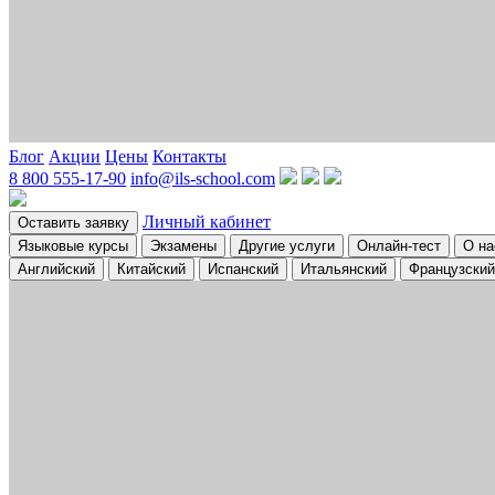
Блог
Акции
Цены
Контакты
8 800 555-17-90
info@ils-school.com
Личный кабинет
Оставить заявку
Языковые курсы
Экзамены
Другие услуги
Онлайн-тест
О на
Английский
Китайский
Испанский
Итальянский
Французский