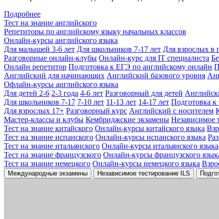
Подробнее
Тест на знание английского
Репетиторы по английскому языку начальных классов
Онлайн-курсы английского языка
Для малышей 3-6 лет
Для школьников 7-17 лет
Для взрослых в 
Разговорные онлайн-клубы
Онлайн-курс для IT специалиста
Бе
Онлайн репетитор
Подготовка к ЕГЭ по английскому онлайн
П
Английский для начинающих
Английский базового уровня
Ан
Офлайн-курсы английского языка
Для детей 2-6
2-3 года
4-6 лет
Разговорный для детей
Английск
Для школьников 7-17
7-10 лет
11-13 лет
14-17 лет
Подготовка к
Для взрослых 17+
Разговорный курс
Английский с носителем
Мастер-классы и клубы
Кембриджские экзамены
Независимое 
Тест на знание китайского
Онлайн-курсы китайского языка
Вз
Тест на знание испанского
Онлайн-курсы испанского языка
Ра
Тест на знание итальянского
Онлайн-курсы итальянского языка
Тест на знание французского
Онлайн-курсы французского язык
Тест на знание немецкого
Онлайн-курсы немецкого языка
Взро
Международные экзамены
Независимое тестирование ILS
Подго