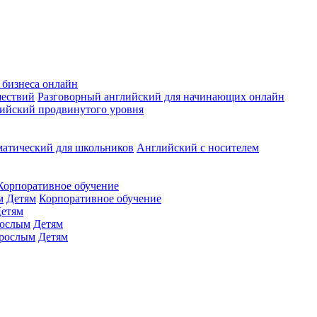
 бизнеса онлайн
шествий
Разговорный английский для начинающих онлайн
ийский продвинутого уровня
матический для школьников
Английский с носителем
Корпоративное обучение
м
Детям
Корпоративное обучение
етям
ослым
Детям
рослым
Детям