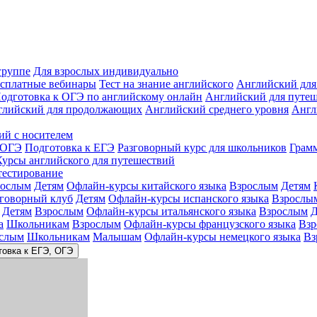
группе
Для взрослых индивидуально
сплатные вебинары
Тест на знание английского
Английский для
одготовка к ОГЭ по английскому онлайн
Английский для путе
глийский для продолжающих
Английский среднего уровня
Англ
ий с носителем
 ОГЭ
Подготовка к ЕГЭ
Разговорный курс для школьников
Грам
Курсы английского для путешествий
тестирование
рослым
Детям
Офлайн-курсы китайского языка
Взрослым
Детям
зговорный клуб
Детям
Офлайн-курсы испанского языка
Взрослы
Детям
Взрослым
Офлайн-курсы итальянского языка
Взрослым
Д
а
Школьникам
Взрослым
Офлайн-курсы французского языка
Взр
слым
Школьникам
Малышам
Офлайн-курсы немецкого языка
Вз
товка к ЕГЭ, ОГЭ