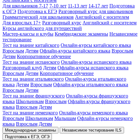
Английский с носителем
Для школьников 7-17
7-10 лет
11-13 лет
14-17 лет
Подготовка
к ОГЭ
Подготовка к ЕГЭ
Разговорный курс для школьников
Грамматический для школьников
Английский с носителем
Для взрослых 17+
Разговорный курс
Английский с носителем
Курсы английского для путешествий
Мастер-классы и клубы
Кембриджские экзамены
Независимое
тестирование
Тест на знание китайского
Онлайн-курсы китайского языка
Взрослым
Детям
Офлайн-курсы китайского языка
Взрослым
Детям
Корпоративное обучение
Тест на знание испанского
Онлайн-курсы испанского языка
Разговорный клуб
Детям
Офлайн-курсы испанского языка
Взрослым
Детям
Корпоративное обучение
Тест на знание итальянского
Онлайн-курсы итальянского
языка
Детям
Взрослым
Офлайн-курсы итальянского языка
Взрослым
Детям
Тест на знание французского
Онлайн-курсы французского
языка
Школьникам
Взрослым
Офлайн-курсы французского
языка
Взрослым
Детям
Тест на знание немецкого
Онлайн-курсы немецкого языка
Взрослым
Школьникам
Малышам
Офлайн-курсы немецкого
языка
Взрослым
Детям
Международные экзамены
Независимое тестирование ILS
Подготовка к ЕГЭ, ОГЭ