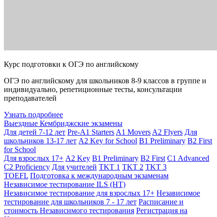
Курс подготовки к ОГЭ по английскому
ОГЭ по английскому для школьников 8-9 классов в группе и
индивидуально, репетиционные тесты, консультации
преподавателей
Узнать подробнее
Выездные Кембриджские экзамены
Для детей 7-12 лет
Pre-A1 Starters
A1 Movers
A2 Flyers
Для
школьников 13-17 лет
A2 Key for School
B1 Preliminary
B2 First
for School
Для взрослых 17+
A2 Key
B1 Preliminary
B2 First
C1 Advanced
C2 Proficiency
Для учителей
TKT 1
TKT 2
TKT 3
TOEFL
Подготовка к международным экзаменам
Независимое тестирование ILS (НТ)
Независимое тестирование для взрослых 17+
Независимое
тестирование для школьников 7 - 17 лет
Расписание и
стоимость Независимого тестирования
Регистрация на