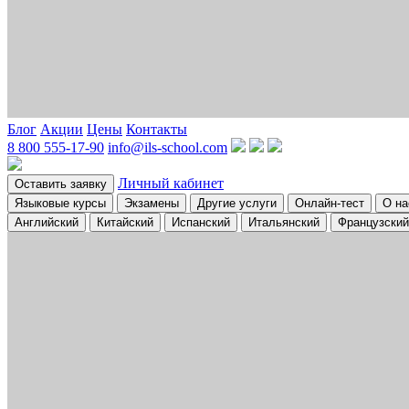
Блог
Акции
Цены
Контакты
8 800 555-17-90
info@ils-school.com
Личный кабинет
Оставить заявку
Языковые курсы
Экзамены
Другие услуги
Онлайн-тест
О на
Английский
Китайский
Испанский
Итальянский
Французский