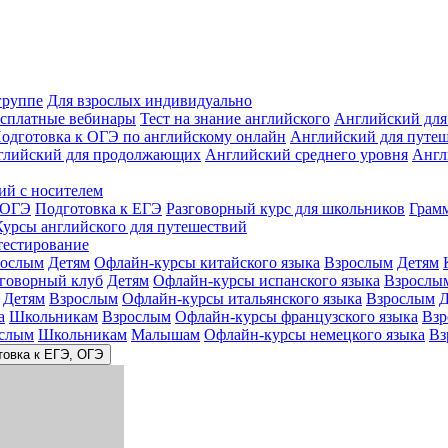
группе
Для взрослых индивидуально
сплатные вебинары
Тест на знание английского
Английский для
одготовка к ОГЭ по английскому онлайн
Английский для путе
глийский для продолжающих
Английский среднего уровня
Англ
ий с носителем
 ОГЭ
Подготовка к ЕГЭ
Разговорный курс для школьников
Грам
Курсы английского для путешествий
тестирование
рослым
Детям
Офлайн-курсы китайского языка
Взрослым
Детям
зговорный клуб
Детям
Офлайн-курсы испанского языка
Взрослы
Детям
Взрослым
Офлайн-курсы итальянского языка
Взрослым
Д
а
Школьникам
Взрослым
Офлайн-курсы французского языка
Взр
слым
Школьникам
Малышам
Офлайн-курсы немецкого языка
Вз
товка к ЕГЭ, ОГЭ