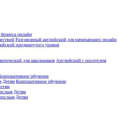
 бизнеса онлайн
шествий
Разговорный английский для начинающих онлайн
ийский продвинутого уровня
матический для школьников
Английский с носителем
Корпоративное обучение
м
Детям
Корпоративное обучение
етям
ослым
Детям
рослым
Детям