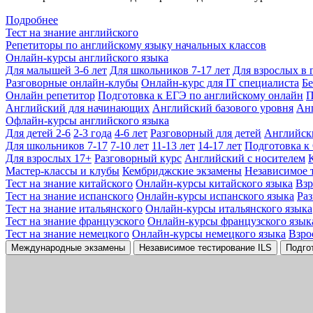
Подробнее
Тест на знание английского
Репетиторы по английскому языку начальных классов
Онлайн-курсы английского языка
Для малышей 3-6 лет
Для школьников 7-17 лет
Для взрослых в 
Разговорные онлайн-клубы
Онлайн-курс для IT специалиста
Бе
Онлайн репетитор
Подготовка к ЕГЭ по английскому онлайн
П
Английский для начинающих
Английский базового уровня
Ан
Офлайн-курсы английского языка
Для детей 2-6
2-3 года
4-6 лет
Разговорный для детей
Английск
Для школьников 7-17
7-10 лет
11-13 лет
14-17 лет
Подготовка к
Для взрослых 17+
Разговорный курс
Английский с носителем
Мастер-классы и клубы
Кембриджские экзамены
Независимое 
Тест на знание китайского
Онлайн-курсы китайского языка
Вз
Тест на знание испанского
Онлайн-курсы испанского языка
Ра
Тест на знание итальянского
Онлайн-курсы итальянского языка
Тест на знание французского
Онлайн-курсы французского язык
Тест на знание немецкого
Онлайн-курсы немецкого языка
Взро
Международные экзамены
Независимое тестирование ILS
Подго