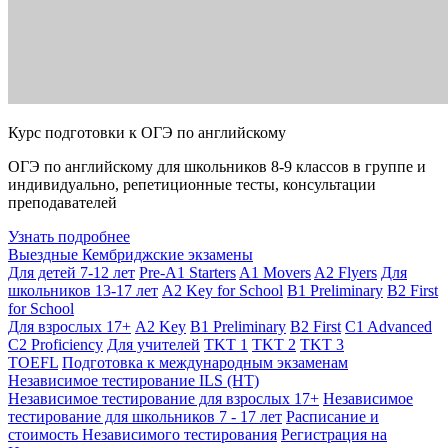
Курс подготовки к ОГЭ по английскому
ОГЭ по английскому для школьников 8-9 классов в группе и
индивидуально, репетиционные тесты, консультации
преподавателей
Узнать подробнее
Выездные Кембриджские экзамены
Для детей 7-12 лет
Pre-A1 Starters
A1 Movers
A2 Flyers
Для
школьников 13-17 лет
A2 Key for School
B1 Preliminary
B2 First
for School
Для взрослых 17+
A2 Key
B1 Preliminary
B2 First
C1 Advanced
C2 Proficiency
Для учителей
TKT 1
TKT 2
TKT 3
TOEFL
Подготовка к международным экзаменам
Независимое тестирование ILS (НТ)
Независимое тестирование для взрослых 17+
Независимое
тестирование для школьников 7 - 17 лет
Расписание и
стоимость Независимого тестирования
Регистрация на