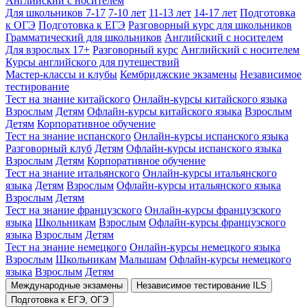
Английский с носителем
Для школьников 7-17
7-10 лет
11-13 лет
14-17 лет
Подготовка
к ОГЭ
Подготовка к ЕГЭ
Разговорный курс для школьников
Грамматический для школьников
Английский с носителем
Для взрослых 17+
Разговорный курс
Английский с носителем
Курсы английского для путешествий
Мастер-классы и клубы
Кембриджские экзамены
Независимое
тестирование
Тест на знание китайского
Онлайн-курсы китайского языка
Взрослым
Детям
Офлайн-курсы китайского языка
Взрослым
Детям
Корпоративное обучение
Тест на знание испанского
Онлайн-курсы испанского языка
Разговорный клуб
Детям
Офлайн-курсы испанского языка
Взрослым
Детям
Корпоративное обучение
Тест на знание итальянского
Онлайн-курсы итальянского
языка
Детям
Взрослым
Офлайн-курсы итальянского языка
Взрослым
Детям
Тест на знание французского
Онлайн-курсы французского
языка
Школьникам
Взрослым
Офлайн-курсы французского
языка
Взрослым
Детям
Тест на знание немецкого
Онлайн-курсы немецкого языка
Взрослым
Школьникам
Малышам
Офлайн-курсы немецкого
языка
Взрослым
Детям
Международные экзамены
Независимое тестирование ILS
Подготовка к ЕГЭ, ОГЭ