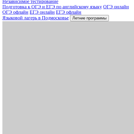
Независимое тестирование
Подготовка к ОГЭ и ЕГЭ по английскому языку
ОГЭ онлайн
ОГЭ офлайн
ЕГЭ онлайн
ЕГЭ офлайн
Языковой лагерь в Подмосковье
Летние программы