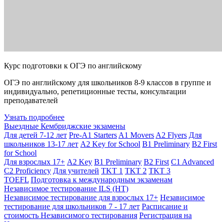
Курс подготовки к ОГЭ по английскому
ОГЭ по английскому для школьников 8-9 классов в группе и
индивидуально, репетиционные тесты, консультации
преподавателей
Узнать подробнее
Выездные Кембриджские экзамены
Для детей 7-12 лет
Pre-A1 Starters
A1 Movers
A2 Flyers
Для
школьников 13-17 лет
A2 Key for School
B1 Preliminary
B2 First
for School
Для взрослых 17+
A2 Key
B1 Preliminary
B2 First
C1 Advanced
C2 Proficiency
Для учителей
TKT 1
TKT 2
TKT 3
TOEFL
Подготовка к международным экзаменам
Независимое тестирование ILS (НТ)
Независимое тестирование для взрослых 17+
Независимое
тестирование для школьников 7 - 17 лет
Расписание и
стоимость Независимого тестирования
Регистрация на