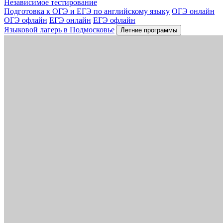
Независимое тестирование
Подготовка к ОГЭ и ЕГЭ по английскому языку
ОГЭ онлайн
ОГЭ офлайн
ЕГЭ онлайн
ЕГЭ офлайн
Языковой лагерь в Подмосковье
Летние программы