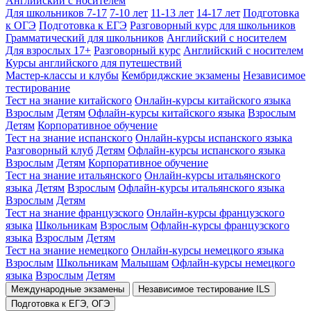
Английский с носителем
Для школьников 7-17
7-10 лет
11-13 лет
14-17 лет
Подготовка
к ОГЭ
Подготовка к ЕГЭ
Разговорный курс для школьников
Грамматический для школьников
Английский с носителем
Для взрослых 17+
Разговорный курс
Английский с носителем
Курсы английского для путешествий
Мастер-классы и клубы
Кембриджские экзамены
Независимое
тестирование
Тест на знание китайского
Онлайн-курсы китайского языка
Взрослым
Детям
Офлайн-курсы китайского языка
Взрослым
Детям
Корпоративное обучение
Тест на знание испанского
Онлайн-курсы испанского языка
Разговорный клуб
Детям
Офлайн-курсы испанского языка
Взрослым
Детям
Корпоративное обучение
Тест на знание итальянского
Онлайн-курсы итальянского
языка
Детям
Взрослым
Офлайн-курсы итальянского языка
Взрослым
Детям
Тест на знание французского
Онлайн-курсы французского
языка
Школьникам
Взрослым
Офлайн-курсы французского
языка
Взрослым
Детям
Тест на знание немецкого
Онлайн-курсы немецкого языка
Взрослым
Школьникам
Малышам
Офлайн-курсы немецкого
языка
Взрослым
Детям
Международные экзамены
Независимое тестирование ILS
Подготовка к ЕГЭ, ОГЭ