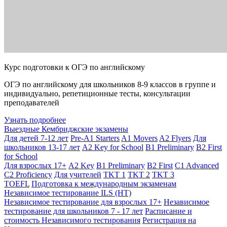
Курс подготовки к ОГЭ по английскому
ОГЭ по английскому для школьников 8-9 классов в группе и
индивидуально, репетиционные тесты, консультации
преподавателей
Узнать подробнее
Выездные Кембриджские экзамены
Для детей 7-12 лет
Pre-A1 Starters
A1 Movers
A2 Flyers
Для
школьников 13-17 лет
A2 Key for School
B1 Preliminary
B2 First
for School
Для взрослых 17+
A2 Key
B1 Preliminary
B2 First
C1 Advanced
C2 Proficiency
Для учителей
TKT 1
TKT 2
TKT 3
TOEFL
Подготовка к международным экзаменам
Независимое тестирование ILS (НТ)
Независимое тестирование для взрослых 17+
Независимое
тестирование для школьников 7 - 17 лет
Расписание и
стоимость Независимого тестирования
Регистрация на