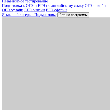
Независимое тестирование
Подготовка к ОГЭ и ЕГЭ по английскому языку
ОГЭ онлайн
ОГЭ офлайн
ЕГЭ онлайн
ЕГЭ офлайн
Языковой лагерь в Подмосковье
Летние программы