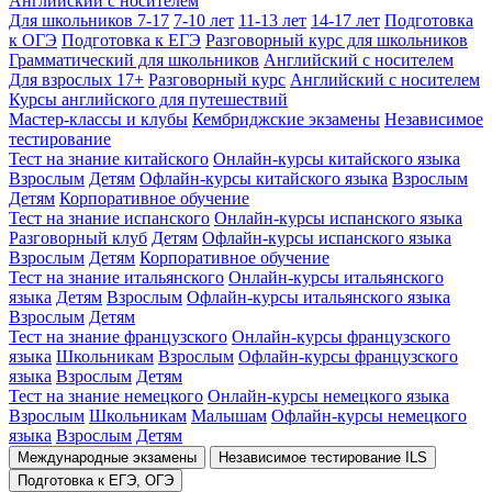
Английский с носителем
Для школьников 7-17
7-10 лет
11-13 лет
14-17 лет
Подготовка
к ОГЭ
Подготовка к ЕГЭ
Разговорный курс для школьников
Грамматический для школьников
Английский с носителем
Для взрослых 17+
Разговорный курс
Английский с носителем
Курсы английского для путешествий
Мастер-классы и клубы
Кембриджские экзамены
Независимое
тестирование
Тест на знание китайского
Онлайн-курсы китайского языка
Взрослым
Детям
Офлайн-курсы китайского языка
Взрослым
Детям
Корпоративное обучение
Тест на знание испанского
Онлайн-курсы испанского языка
Разговорный клуб
Детям
Офлайн-курсы испанского языка
Взрослым
Детям
Корпоративное обучение
Тест на знание итальянского
Онлайн-курсы итальянского
языка
Детям
Взрослым
Офлайн-курсы итальянского языка
Взрослым
Детям
Тест на знание французского
Онлайн-курсы французского
языка
Школьникам
Взрослым
Офлайн-курсы французского
языка
Взрослым
Детям
Тест на знание немецкого
Онлайн-курсы немецкого языка
Взрослым
Школьникам
Малышам
Офлайн-курсы немецкого
языка
Взрослым
Детям
Международные экзамены
Независимое тестирование ILS
Подготовка к ЕГЭ, ОГЭ