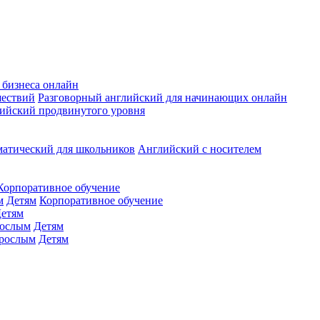
 бизнеса онлайн
шествий
Разговорный английский для начинающих онлайн
ийский продвинутого уровня
матический для школьников
Английский с носителем
Корпоративное обучение
м
Детям
Корпоративное обучение
етям
ослым
Детям
рослым
Детям