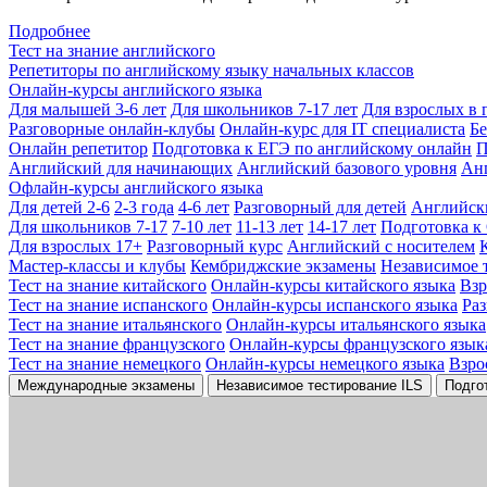
Подробнее
Тест на знание английского
Репетиторы по английскому языку начальных классов
Онлайн-курсы английского языка
Для малышей 3-6 лет
Для школьников 7-17 лет
Для взрослых в 
Разговорные онлайн-клубы
Онлайн-курс для IT специалиста
Бе
Онлайн репетитор
Подготовка к ЕГЭ по английскому онлайн
П
Английский для начинающих
Английский базового уровня
Ан
Офлайн-курсы английского языка
Для детей 2-6
2-3 года
4-6 лет
Разговорный для детей
Английск
Для школьников 7-17
7-10 лет
11-13 лет
14-17 лет
Подготовка к
Для взрослых 17+
Разговорный курс
Английский с носителем
Мастер-классы и клубы
Кембриджские экзамены
Независимое 
Тест на знание китайского
Онлайн-курсы китайского языка
Вз
Тест на знание испанского
Онлайн-курсы испанского языка
Ра
Тест на знание итальянского
Онлайн-курсы итальянского языка
Тест на знание французского
Онлайн-курсы французского язык
Тест на знание немецкого
Онлайн-курсы немецкого языка
Взро
Международные экзамены
Независимое тестирование ILS
Подго