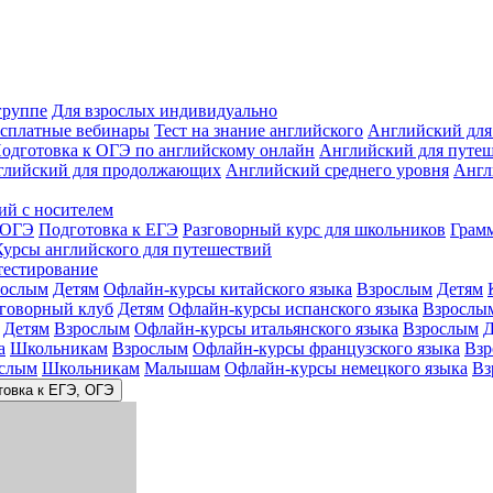
группе
Для взрослых индивидуально
сплатные вебинары
Тест на знание английского
Английский для
одготовка к ОГЭ по английскому онлайн
Английский для путе
глийский для продолжающих
Английский среднего уровня
Англ
ий с носителем
 ОГЭ
Подготовка к ЕГЭ
Разговорный курс для школьников
Грам
Курсы английского для путешествий
тестирование
рослым
Детям
Офлайн-курсы китайского языка
Взрослым
Детям
зговорный клуб
Детям
Офлайн-курсы испанского языка
Взрослы
Детям
Взрослым
Офлайн-курсы итальянского языка
Взрослым
Д
а
Школьникам
Взрослым
Офлайн-курсы французского языка
Взр
слым
Школьникам
Малышам
Офлайн-курсы немецкого языка
Вз
товка к ЕГЭ, ОГЭ