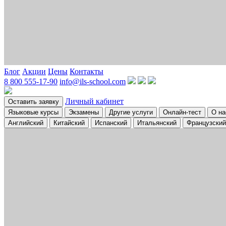
Блог
Акции
Цены
Контакты
8 800 555-17-90
info@ils-school.com
Личный кабинет
Оставить заявку
Языковые курсы
Экзамены
Другие услуги
Онлайн-тест
О на
Английский
Китайский
Испанский
Итальянский
Французский