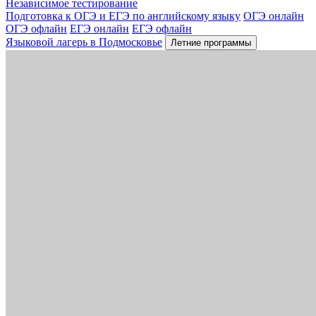
Независимое тестирование
Подготовка к ОГЭ и ЕГЭ по английскому языку
ОГЭ онлайн
ОГЭ офлайн
ЕГЭ онлайн
ЕГЭ офлайн
Языковой лагерь в Подмосковье
Летние программы