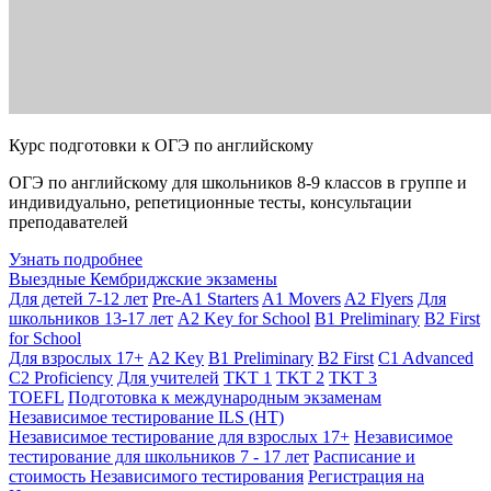
Курс подготовки к ОГЭ по английскому
ОГЭ по английскому для школьников 8-9 классов в группе и
индивидуально, репетиционные тесты, консультации
преподавателей
Узнать подробнее
Выездные Кембриджские экзамены
Для детей 7-12 лет
Pre-A1 Starters
A1 Movers
A2 Flyers
Для
школьников 13-17 лет
A2 Key for School
B1 Preliminary
B2 First
for School
Для взрослых 17+
A2 Key
B1 Preliminary
B2 First
C1 Advanced
C2 Proficiency
Для учителей
TKT 1
TKT 2
TKT 3
TOEFL
Подготовка к международным экзаменам
Независимое тестирование ILS (НТ)
Независимое тестирование для взрослых 17+
Независимое
тестирование для школьников 7 - 17 лет
Расписание и
стоимость Независимого тестирования
Регистрация на