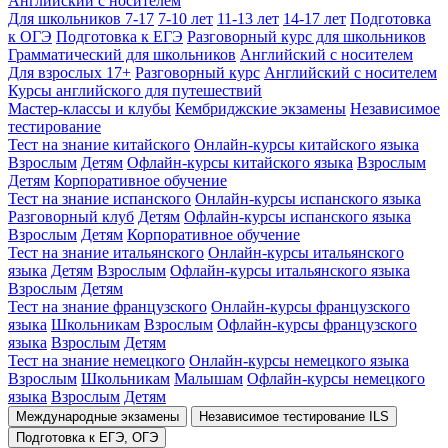
Английский с носителем
Для школьников 7-17
7-10 лет
11-13 лет
14-17 лет
Подготовка
к ОГЭ
Подготовка к ЕГЭ
Разговорный курс для школьников
Грамматический для школьников
Английский с носителем
Для взрослых 17+
Разговорный курс
Английский с носителем
Курсы английского для путешествий
Мастер-классы и клубы
Кембриджские экзамены
Независимое
тестирование
Тест на знание китайского
Онлайн-курсы китайского языка
Взрослым
Детям
Офлайн-курсы китайского языка
Взрослым
Детям
Корпоративное обучение
Тест на знание испанского
Онлайн-курсы испанского языка
Разговорный клуб
Детям
Офлайн-курсы испанского языка
Взрослым
Детям
Корпоративное обучение
Тест на знание итальянского
Онлайн-курсы итальянского
языка
Детям
Взрослым
Офлайн-курсы итальянского языка
Взрослым
Детям
Тест на знание французского
Онлайн-курсы французского
языка
Школьникам
Взрослым
Офлайн-курсы французского
языка
Взрослым
Детям
Тест на знание немецкого
Онлайн-курсы немецкого языка
Взрослым
Школьникам
Малышам
Офлайн-курсы немецкого
языка
Взрослым
Детям
Международные экзамены
Независимое тестирование ILS
Подготовка к ЕГЭ, ОГЭ