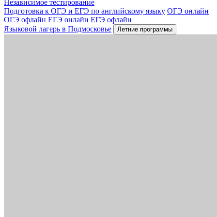
Независимое тестирование
Подготовка к ОГЭ и ЕГЭ по английскому языку
ОГЭ онлайн
ОГЭ офлайн
ЕГЭ онлайн
ЕГЭ офлайн
Языковой лагерь в Подмосковье
Летние программы