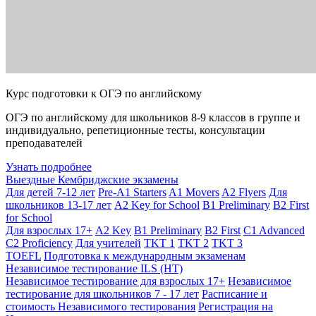
Курс подготовки к ОГЭ по английскому
ОГЭ по английскому для школьников 8-9 классов в группе и
индивидуально, репетиционные тесты, консультации
преподавателей
Узнать подробнее
Выездные Кембриджские экзамены
Для детей 7-12 лет
Pre-A1 Starters
A1 Movers
A2 Flyers
Для
школьников 13-17 лет
A2 Key for School
B1 Preliminary
B2 First
for School
Для взрослых 17+
A2 Key
B1 Preliminary
B2 First
C1 Advanced
C2 Proficiency
Для учителей
TKT 1
TKT 2
TKT 3
TOEFL
Подготовка к международным экзаменам
Независимое тестирование ILS (НТ)
Независимое тестирование для взрослых 17+
Независимое
тестирование для школьников 7 - 17 лет
Расписание и
стоимость Независимого тестирования
Регистрация на