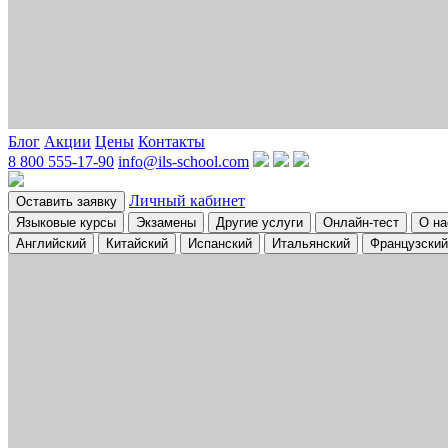
Блог
Акции
Цены
Контакты
8 800 555-17-90
info@ils-school.com
Личный кабинет
Оставить заявку
Языковые курсы
Экзамены
Другие услуги
Онлайн-тест
О на
Английский
Китайский
Испанский
Итальянский
Французский