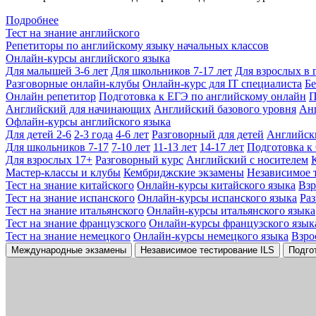
Подробнее
Тест на знание английского
Репетиторы по английскому языку начальных классов
Онлайн-курсы английского языка
Для малышей 3-6 лет
Для школьников 7-17 лет
Для взрослых в 
Разговорные онлайн-клубы
Онлайн-курс для IT специалиста
Бе
Онлайн репетитор
Подготовка к ЕГЭ по английскому онлайн
П
Английский для начинающих
Английский базового уровня
Ан
Офлайн-курсы английского языка
Для детей 2-6
2-3 года
4-6 лет
Разговорный для детей
Английск
Для школьников 7-17
7-10 лет
11-13 лет
14-17 лет
Подготовка к
Для взрослых 17+
Разговорный курс
Английский с носителем
Мастер-классы и клубы
Кембриджские экзамены
Независимое 
Тест на знание китайского
Онлайн-курсы китайского языка
Вз
Тест на знание испанского
Онлайн-курсы испанского языка
Ра
Тест на знание итальянского
Онлайн-курсы итальянского языка
Тест на знание французского
Онлайн-курсы французского язык
Тест на знание немецкого
Онлайн-курсы немецкого языка
Взро
Международные экзамены
Независимое тестирование ILS
Подго