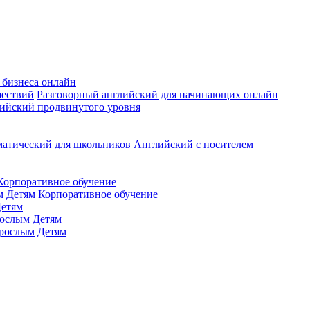
 бизнеса онлайн
шествий
Разговорный английский для начинающих онлайн
ийский продвинутого уровня
матический для школьников
Английский с носителем
Корпоративное обучение
м
Детям
Корпоративное обучение
етям
ослым
Детям
рослым
Детям