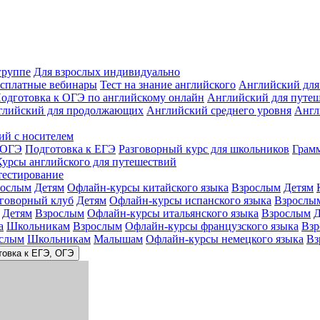
группе
Для взрослых индивидуально
сплатные вебинары
Тест на знание английского
Английский для
одготовка к ОГЭ по английскому онлайн
Английский для путе
глийский для продолжающих
Английский среднего уровня
Англ
ий с носителем
 ОГЭ
Подготовка к ЕГЭ
Разговорный курс для школьников
Грам
Курсы английского для путешествий
тестирование
рослым
Детям
Офлайн-курсы китайского языка
Взрослым
Детям
зговорный клуб
Детям
Офлайн-курсы испанского языка
Взрослы
Детям
Взрослым
Офлайн-курсы итальянского языка
Взрослым
Д
а
Школьникам
Взрослым
Офлайн-курсы французского языка
Взр
слым
Школьникам
Малышам
Офлайн-курсы немецкого языка
Вз
товка к ЕГЭ, ОГЭ