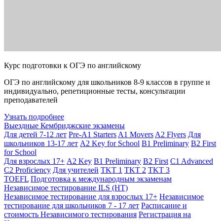
Курс подготовки к ОГЭ по английскому
ОГЭ по английскому для школьников 8-9 классов в группе и
индивидуально, репетиционные тесты, консультации
преподавателей
Узнать подробнее
Выездные Кембриджские экзамены
Для детей 7-12 лет
Pre-A1 Starters
A1 Movers
A2 Flyers
Для
школьников 13-17 лет
A2 Key for School
B1 Preliminary
B2 First
for School
Для взрослых 17+
A2 Key
B1 Preliminary
B2 First
C1 Advanced
C2 Proficiency
Для учителей
TKT 1
TKT 2
TKT 3
TOEFL
Подготовка к международным экзаменам
Независимое тестирование ILS (НТ)
Независимое тестирование для взрослых 17+
Независимое
тестирование для школьников 7 - 17 лет
Расписание и
стоимость Независимого тестирования
Регистрация на