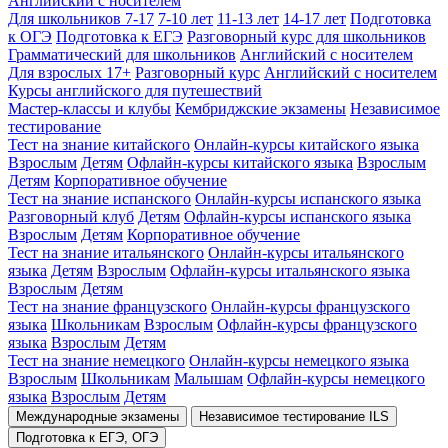
Английский с носителем
Для школьников 7-17
7-10 лет
11-13 лет
14-17 лет
Подготовка
к ОГЭ
Подготовка к ЕГЭ
Разговорный курс для школьников
Грамматический для школьников
Английский с носителем
Для взрослых 17+
Разговорный курс
Английский с носителем
Курсы английского для путешествий
Мастер-классы и клубы
Кембриджские экзамены
Независимое
тестирование
Тест на знание китайского
Онлайн-курсы китайского языка
Взрослым
Детям
Офлайн-курсы китайского языка
Взрослым
Детям
Корпоративное обучение
Тест на знание испанского
Онлайн-курсы испанского языка
Разговорный клуб
Детям
Офлайн-курсы испанского языка
Взрослым
Детям
Корпоративное обучение
Тест на знание итальянского
Онлайн-курсы итальянского
языка
Детям
Взрослым
Офлайн-курсы итальянского языка
Взрослым
Детям
Тест на знание французского
Онлайн-курсы французского
языка
Школьникам
Взрослым
Офлайн-курсы французского
языка
Взрослым
Детям
Тест на знание немецкого
Онлайн-курсы немецкого языка
Взрослым
Школьникам
Малышам
Офлайн-курсы немецкого
языка
Взрослым
Детям
Международные экзамены
Независимое тестирование ILS
Подготовка к ЕГЭ, ОГЭ