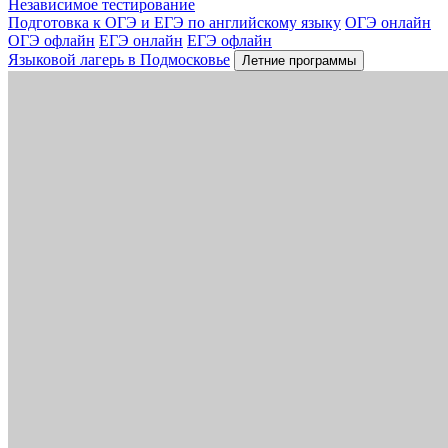
Независимое тестирование
Подготовка к ОГЭ и ЕГЭ по английскому языку
ОГЭ онлайн
ОГЭ офлайн
ЕГЭ онлайн
ЕГЭ офлайн
Языковой лагерь в Подмосковье
Летние программы