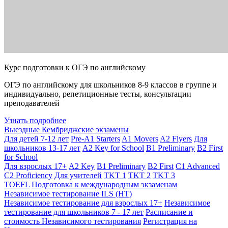
Курс подготовки к ОГЭ по английскому
ОГЭ по английскому для школьников 8-9 классов в группе и
индивидуально, репетиционные тесты, консультации
преподавателей
Узнать подробнее
Выездные Кембриджские экзамены
Для детей 7-12 лет
Pre-A1 Starters
A1 Movers
A2 Flyers
Для
школьников 13-17 лет
A2 Key for School
B1 Preliminary
B2 First
for School
Для взрослых 17+
A2 Key
B1 Preliminary
B2 First
C1 Advanced
C2 Proficiency
Для учителей
TKT 1
TKT 2
TKT 3
TOEFL
Подготовка к международным экзаменам
Независимое тестирование ILS (НТ)
Независимое тестирование для взрослых 17+
Независимое
тестирование для школьников 7 - 17 лет
Расписание и
стоимость Независимого тестирования
Регистрация на