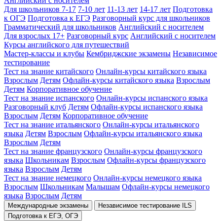
Английский с носителем
Для школьников 7-17
7-10 лет
11-13 лет
14-17 лет
Подготовка
к ОГЭ
Подготовка к ЕГЭ
Разговорный курс для школьников
Грамматический для школьников
Английский с носителем
Для взрослых 17+
Разговорный курс
Английский с носителем
Курсы английского для путешествий
Мастер-классы и клубы
Кембриджские экзамены
Независимое
тестирование
Тест на знание китайского
Онлайн-курсы китайского языка
Взрослым
Детям
Офлайн-курсы китайского языка
Взрослым
Детям
Корпоративное обучение
Тест на знание испанского
Онлайн-курсы испанского языка
Разговорный клуб
Детям
Офлайн-курсы испанского языка
Взрослым
Детям
Корпоративное обучение
Тест на знание итальянского
Онлайн-курсы итальянского
языка
Детям
Взрослым
Офлайн-курсы итальянского языка
Взрослым
Детям
Тест на знание французского
Онлайн-курсы французского
языка
Школьникам
Взрослым
Офлайн-курсы французского
языка
Взрослым
Детям
Тест на знание немецкого
Онлайн-курсы немецкого языка
Взрослым
Школьникам
Малышам
Офлайн-курсы немецкого
языка
Взрослым
Детям
Международные экзамены
Независимое тестирование ILS
Подготовка к ЕГЭ, ОГЭ