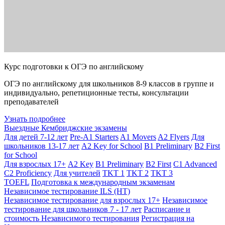
Курс подготовки к ОГЭ по английскому
ОГЭ по английскому для школьников 8-9 классов в группе и
индивидуально, репетиционные тесты, консультации
преподавателей
Узнать подробнее
Выездные Кембриджские экзамены
Для детей 7-12 лет
Pre-A1 Starters
A1 Movers
A2 Flyers
Для
школьников 13-17 лет
A2 Key for School
B1 Preliminary
B2 First
for School
Для взрослых 17+
A2 Key
B1 Preliminary
B2 First
C1 Advanced
C2 Proficiency
Для учителей
TKT 1
TKT 2
TKT 3
TOEFL
Подготовка к международным экзаменам
Независимое тестирование ILS (НТ)
Независимое тестирование для взрослых 17+
Независимое
тестирование для школьников 7 - 17 лет
Расписание и
стоимость Независимого тестирования
Регистрация на