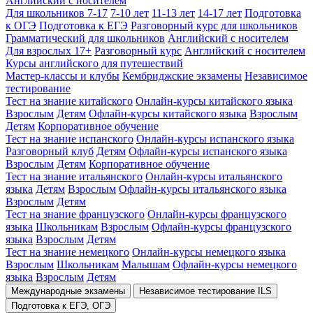
Английский с носителем
Для школьников 7-17
7-10 лет
11-13 лет
14-17 лет
Подготовка
к ОГЭ
Подготовка к ЕГЭ
Разговорный курс для школьников
Грамматический для школьников
Английский с носителем
Для взрослых 17+
Разговорный курс
Английский с носителем
Курсы английского для путешествий
Мастер-классы и клубы
Кембриджские экзамены
Независимое
тестирование
Тест на знание китайского
Онлайн-курсы китайского языка
Взрослым
Детям
Офлайн-курсы китайского языка
Взрослым
Детям
Корпоративное обучение
Тест на знание испанского
Онлайн-курсы испанского языка
Разговорный клуб
Детям
Офлайн-курсы испанского языка
Взрослым
Детям
Корпоративное обучение
Тест на знание итальянского
Онлайн-курсы итальянского
языка
Детям
Взрослым
Офлайн-курсы итальянского языка
Взрослым
Детям
Тест на знание французского
Онлайн-курсы французского
языка
Школьникам
Взрослым
Офлайн-курсы французского
языка
Взрослым
Детям
Тест на знание немецкого
Онлайн-курсы немецкого языка
Взрослым
Школьникам
Малышам
Офлайн-курсы немецкого
языка
Взрослым
Детям
Международные экзамены
Независимое тестирование ILS
Подготовка к ЕГЭ, ОГЭ