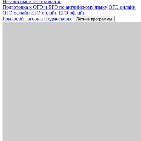
Независимое тестирование
Подготовка к ОГЭ и ЕГЭ по английскому языку
ОГЭ онлайн
ОГЭ офлайн
ЕГЭ онлайн
ЕГЭ офлайн
Языковой лагерь в Подмосковье
Летние программы