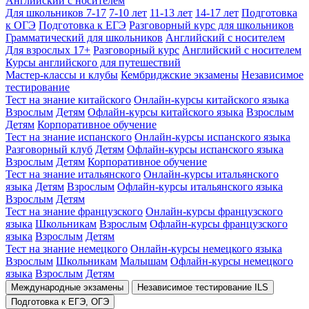
Английский с носителем
Для школьников 7-17
7-10 лет
11-13 лет
14-17 лет
Подготовка
к ОГЭ
Подготовка к ЕГЭ
Разговорный курс для школьников
Грамматический для школьников
Английский с носителем
Для взрослых 17+
Разговорный курс
Английский с носителем
Курсы английского для путешествий
Мастер-классы и клубы
Кембриджские экзамены
Независимое
тестирование
Тест на знание китайского
Онлайн-курсы китайского языка
Взрослым
Детям
Офлайн-курсы китайского языка
Взрослым
Детям
Корпоративное обучение
Тест на знание испанского
Онлайн-курсы испанского языка
Разговорный клуб
Детям
Офлайн-курсы испанского языка
Взрослым
Детям
Корпоративное обучение
Тест на знание итальянского
Онлайн-курсы итальянского
языка
Детям
Взрослым
Офлайн-курсы итальянского языка
Взрослым
Детям
Тест на знание французского
Онлайн-курсы французского
языка
Школьникам
Взрослым
Офлайн-курсы французского
языка
Взрослым
Детям
Тест на знание немецкого
Онлайн-курсы немецкого языка
Взрослым
Школьникам
Малышам
Офлайн-курсы немецкого
языка
Взрослым
Детям
Международные экзамены
Независимое тестирование ILS
Подготовка к ЕГЭ, ОГЭ