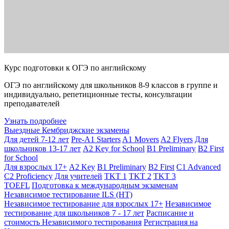
Курс подготовки к ОГЭ по английскому
ОГЭ по английскому для школьников 8-9 классов в группе и
индивидуально, репетиционные тесты, консультации
преподавателей
Узнать подробнее
Выездные Кембриджские экзамены
Для детей 7-12 лет
Pre-A1 Starters
A1 Movers
A2 Flyers
Для
школьников 13-17 лет
A2 Key for School
B1 Preliminary
B2 First
for School
Для взрослых 17+
A2 Key
B1 Preliminary
B2 First
C1 Advanced
C2 Proficiency
Для учителей
TKT 1
TKT 2
TKT 3
TOEFL
Подготовка к международным экзаменам
Независимое тестирование ILS (НТ)
Независимое тестирование для взрослых 17+
Независимое
тестирование для школьников 7 - 17 лет
Расписание и
стоимость Независимого тестирования
Регистрация на