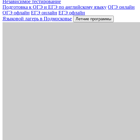
Независимое тестирование
Подготовка к ОГЭ и ЕГЭ по английскому языку
ОГЭ онлайн
ОГЭ офлайн
ЕГЭ онлайн
ЕГЭ офлайн
Языковой лагерь в Подмосковье
Летние программы