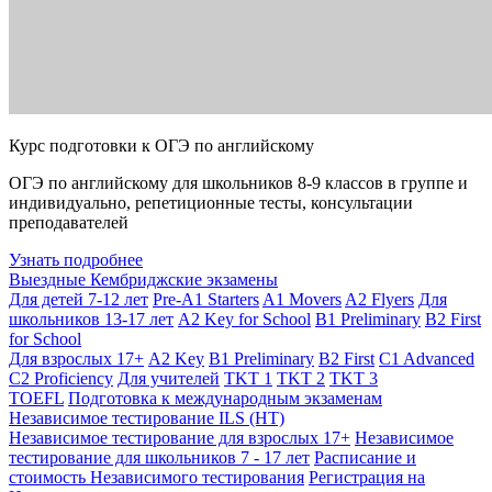
Курс подготовки к ОГЭ по английскому
ОГЭ по английскому для школьников 8-9 классов в группе и
индивидуально, репетиционные тесты, консультации
преподавателей
Узнать подробнее
Выездные Кембриджские экзамены
Для детей 7-12 лет
Pre-A1 Starters
A1 Movers
A2 Flyers
Для
школьников 13-17 лет
A2 Key for School
B1 Preliminary
B2 First
for School
Для взрослых 17+
A2 Key
B1 Preliminary
B2 First
C1 Advanced
C2 Proficiency
Для учителей
TKT 1
TKT 2
TKT 3
TOEFL
Подготовка к международным экзаменам
Независимое тестирование ILS (НТ)
Независимое тестирование для взрослых 17+
Независимое
тестирование для школьников 7 - 17 лет
Расписание и
стоимость Независимого тестирования
Регистрация на