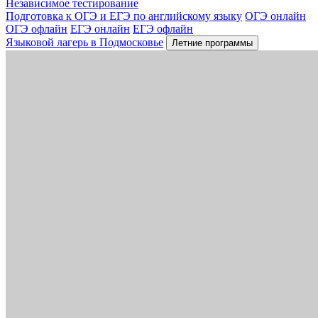
Независимое тестирование
Подготовка к ОГЭ и ЕГЭ по английскому языку
ОГЭ онлайн
ОГЭ офлайн
ЕГЭ онлайн
ЕГЭ офлайн
Языковой лагерь в Подмосковье
Летние программы