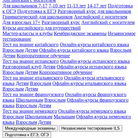
Английский с носителем
Для школьников 7-17
7-10 лет
11-13 лет
14-17 лет
Подготовка
к ОГЭ
Подготовка к ЕГЭ
Разговорный курс для школьников
Грамматический для школьников
Английский с носителем
Для взрослых 17+
Разговорный курс
Английский с носителем
Курсы английского для путешествий
Мастер-классы и клубы
Кембриджские экзамены
Независимое
тестирование
Тест на знание китайского
Онлайн-курсы китайского языка
Взрослым
Детям
Офлайн-курсы китайского языка
Взрослым
Детям
Корпоративное обучение
Тест на знание испанского
Онлайн-курсы испанского языка
Разговорный клуб
Детям
Офлайн-курсы испанского языка
Взрослым
Детям
Корпоративное обучение
Тест на знание итальянского
Онлайн-курсы итальянского
языка
Детям
Взрослым
Офлайн-курсы итальянского языка
Взрослым
Детям
Тест на знание французского
Онлайн-курсы французского
языка
Школьникам
Взрослым
Офлайн-курсы французского
языка
Взрослым
Детям
Тест на знание немецкого
Онлайн-курсы немецкого языка
Взрослым
Школьникам
Малышам
Офлайн-курсы немецкого
языка
Взрослым
Детям
Международные экзамены
Независимое тестирование ILS
Подготовка к ЕГЭ, ОГЭ