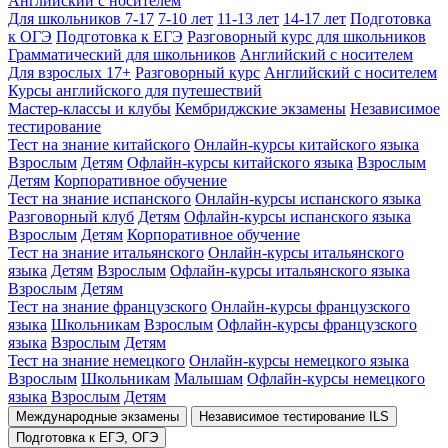
Английский с носителем
Для школьников 7-17
7-10 лет
11-13 лет
14-17 лет
Подготовка
к ОГЭ
Подготовка к ЕГЭ
Разговорный курс для школьников
Грамматический для школьников
Английский с носителем
Для взрослых 17+
Разговорный курс
Английский с носителем
Курсы английского для путешествий
Мастер-классы и клубы
Кембриджские экзамены
Независимое
тестирование
Тест на знание китайского
Онлайн-курсы китайского языка
Взрослым
Детям
Офлайн-курсы китайского языка
Взрослым
Детям
Корпоративное обучение
Тест на знание испанского
Онлайн-курсы испанского языка
Разговорный клуб
Детям
Офлайн-курсы испанского языка
Взрослым
Детям
Корпоративное обучение
Тест на знание итальянского
Онлайн-курсы итальянского
языка
Детям
Взрослым
Офлайн-курсы итальянского языка
Взрослым
Детям
Тест на знание французского
Онлайн-курсы французского
языка
Школьникам
Взрослым
Офлайн-курсы французского
языка
Взрослым
Детям
Тест на знание немецкого
Онлайн-курсы немецкого языка
Взрослым
Школьникам
Малышам
Офлайн-курсы немецкого
языка
Взрослым
Детям
Международные экзамены
Независимое тестирование ILS
Подготовка к ЕГЭ, ОГЭ