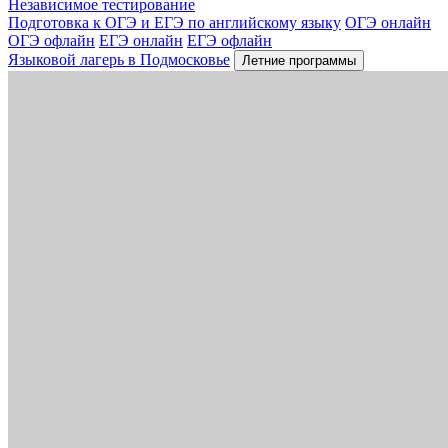
Независимое тестирование
Подготовка к ОГЭ и ЕГЭ по английскому языку
ОГЭ онлайн
ОГЭ офлайн
ЕГЭ онлайн
ЕГЭ офлайн
Языковой лагерь в Подмосковье
Летние программы