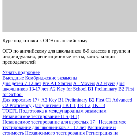
Курс подготовки к ОГЭ по английскому
ОГЭ по английскому для школьников 8-9 классов в группе и
индивидуально, репетиционные тесты, консультации
преподавателей
Узнать подробнее
Выездные Кембриджские экзамены
Для детей 7-12 лет
Pre-A1 Starters
A1 Movers
A2 Flyers
Для
школьников 13-17 лет
A2 Key for School
B1 Preliminary
B2 First
for School
Для взрослых 17+
A2 Key
B1 Preliminary
B2 First
C1 Advanced
C2 Proficiency
Для учителей
TKT 1
TKT 2
TKT 3
TOEFL
Подготовка к международным экзаменам
Независимое тестирование ILS (НТ)
Независимое тестирование для взрослых 17+
Независимое
тестирование для школьников 7 - 17 лет
Расписание и
стоимость Независимого тестирования
Регистрация на