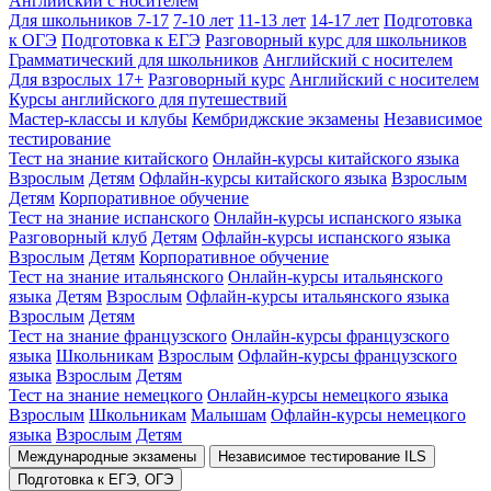
Английский с носителем
Для школьников 7-17
7-10 лет
11-13 лет
14-17 лет
Подготовка
к ОГЭ
Подготовка к ЕГЭ
Разговорный курс для школьников
Грамматический для школьников
Английский с носителем
Для взрослых 17+
Разговорный курс
Английский с носителем
Курсы английского для путешествий
Мастер-классы и клубы
Кембриджские экзамены
Независимое
тестирование
Тест на знание китайского
Онлайн-курсы китайского языка
Взрослым
Детям
Офлайн-курсы китайского языка
Взрослым
Детям
Корпоративное обучение
Тест на знание испанского
Онлайн-курсы испанского языка
Разговорный клуб
Детям
Офлайн-курсы испанского языка
Взрослым
Детям
Корпоративное обучение
Тест на знание итальянского
Онлайн-курсы итальянского
языка
Детям
Взрослым
Офлайн-курсы итальянского языка
Взрослым
Детям
Тест на знание французского
Онлайн-курсы французского
языка
Школьникам
Взрослым
Офлайн-курсы французского
языка
Взрослым
Детям
Тест на знание немецкого
Онлайн-курсы немецкого языка
Взрослым
Школьникам
Малышам
Офлайн-курсы немецкого
языка
Взрослым
Детям
Международные экзамены
Независимое тестирование ILS
Подготовка к ЕГЭ, ОГЭ