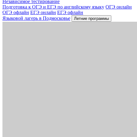
Независимое тестирование
Подготовка к ОГЭ и ЕГЭ по английскому языку
ОГЭ онлайн
ОГЭ офлайн
ЕГЭ онлайн
ЕГЭ офлайн
Языковой лагерь в Подмосковье
Летние программы