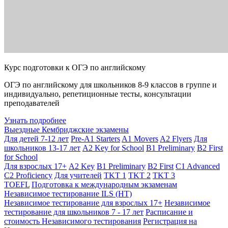
Курс подготовки к ОГЭ по английскому
ОГЭ по английскому для школьников 8-9 классов в группе и
индивидуально, репетиционные тесты, консультации
преподавателей
Узнать подробнее
Выездные Кембриджские экзамены
Для детей 7-12 лет
Pre-A1 Starters
A1 Movers
A2 Flyers
Для
школьников 13-17 лет
A2 Key for School
B1 Preliminary
B2 First
for School
Для взрослых 17+
A2 Key
B1 Preliminary
B2 First
C1 Advanced
C2 Proficiency
Для учителей
TKT 1
TKT 2
TKT 3
TOEFL
Подготовка к международным экзаменам
Независимое тестирование ILS (НТ)
Независимое тестирование для взрослых 17+
Независимое
тестирование для школьников 7 - 17 лет
Расписание и
стоимость Независимого тестирования
Регистрация на