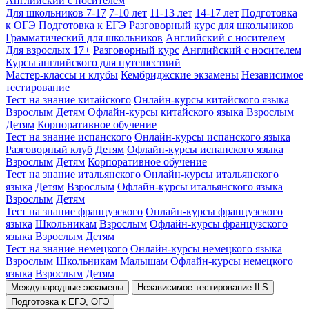
Английский с носителем
Для школьников 7-17
7-10 лет
11-13 лет
14-17 лет
Подготовка
к ОГЭ
Подготовка к ЕГЭ
Разговорный курс для школьников
Грамматический для школьников
Английский с носителем
Для взрослых 17+
Разговорный курс
Английский с носителем
Курсы английского для путешествий
Мастер-классы и клубы
Кембриджские экзамены
Независимое
тестирование
Тест на знание китайского
Онлайн-курсы китайского языка
Взрослым
Детям
Офлайн-курсы китайского языка
Взрослым
Детям
Корпоративное обучение
Тест на знание испанского
Онлайн-курсы испанского языка
Разговорный клуб
Детям
Офлайн-курсы испанского языка
Взрослым
Детям
Корпоративное обучение
Тест на знание итальянского
Онлайн-курсы итальянского
языка
Детям
Взрослым
Офлайн-курсы итальянского языка
Взрослым
Детям
Тест на знание французского
Онлайн-курсы французского
языка
Школьникам
Взрослым
Офлайн-курсы французского
языка
Взрослым
Детям
Тест на знание немецкого
Онлайн-курсы немецкого языка
Взрослым
Школьникам
Малышам
Офлайн-курсы немецкого
языка
Взрослым
Детям
Международные экзамены
Независимое тестирование ILS
Подготовка к ЕГЭ, ОГЭ