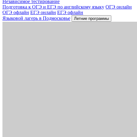
Независимое тестирование
Подготовка к ОГЭ и ЕГЭ по английскому языку
ОГЭ онлайн
ОГЭ офлайн
ЕГЭ онлайн
ЕГЭ офлайн
Языковой лагерь в Подмосковье
Летние программы