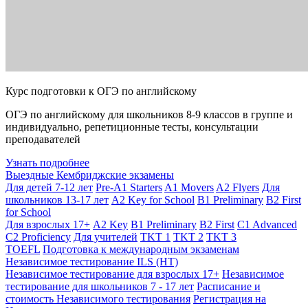
Курс подготовки к ОГЭ по английскому
ОГЭ по английскому для школьников 8-9 классов в группе и
индивидуально, репетиционные тесты, консультации
преподавателей
Узнать подробнее
Выездные Кембриджские экзамены
Для детей 7-12 лет
Pre-A1 Starters
A1 Movers
A2 Flyers
Для
школьников 13-17 лет
A2 Key for School
B1 Preliminary
B2 First
for School
Для взрослых 17+
A2 Key
B1 Preliminary
B2 First
C1 Advanced
C2 Proficiency
Для учителей
TKT 1
TKT 2
TKT 3
TOEFL
Подготовка к международным экзаменам
Независимое тестирование ILS (НТ)
Независимое тестирование для взрослых 17+
Независимое
тестирование для школьников 7 - 17 лет
Расписание и
стоимость Независимого тестирования
Регистрация на