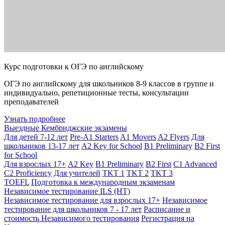
Курс подготовки к ОГЭ по английскому
ОГЭ по английскому для школьников 8-9 классов в группе и
индивидуально, репетиционные тесты, консультации
преподавателей
Узнать подробнее
Выездные Кембриджские экзамены
Для детей 7-12 лет
Pre-A1 Starters
A1 Movers
A2 Flyers
Для
школьников 13-17 лет
A2 Key for School
B1 Preliminary
B2 First
for School
Для взрослых 17+
A2 Key
B1 Preliminary
B2 First
C1 Advanced
C2 Proficiency
Для учителей
TKT 1
TKT 2
TKT 3
TOEFL
Подготовка к международным экзаменам
Независимое тестирование ILS (НТ)
Независимое тестирование для взрослых 17+
Независимое
тестирование для школьников 7 - 17 лет
Расписание и
стоимость Независимого тестирования
Регистрация на