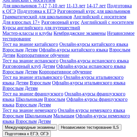
Английский с носителем
Для школьников 7-17
7-10 лет
11-13 лет
14-17 лет
Подготовка
к ОГЭ
Подготовка к ЕГЭ
Разговорный курс для школьников
Грамматический для школьников
Английский с носителем
Для взрослых 17+
Разговорный курс
Английский с носителем
Курсы английского для путешествий
Мастер-классы и клубы
Кембриджские экзамены
Независимое
тестирование
Тест на знание китайского
Онлайн-курсы китайского языка
Взрослым
Детям
Офлайн-курсы китайского языка
Взрослым
Детям
Корпоративное обучение
Тест на знание испанского
Онлайн-курсы испанского языка
Разговорный клуб
Детям
Офлайн-курсы испанского языка
Взрослым
Детям
Корпоративное обучение
Тест на знание итальянского
Онлайн-курсы итальянского
языка
Детям
Взрослым
Офлайн-курсы итальянского языка
Взрослым
Детям
Тест на знание французского
Онлайн-курсы французского
языка
Школьникам
Взрослым
Офлайн-курсы французского
языка
Взрослым
Детям
Тест на знание немецкого
Онлайн-курсы немецкого языка
Взрослым
Школьникам
Малышам
Офлайн-курсы немецкого
языка
Взрослым
Детям
Международные экзамены
Независимое тестирование ILS
Подготовка к ЕГЭ, ОГЭ