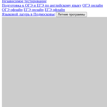
Независимое тестирование
Подготовка к ОГЭ и ЕГЭ по английскому языку
ОГЭ онлайн
ОГЭ офлайн
ЕГЭ онлайн
ЕГЭ офлайн
Языковой лагерь в Подмосковье
Летние программы