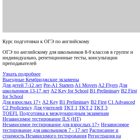
Курс подготовки к ОГЭ по английскому
ОГЭ по английскому для школьников 8-9 классов в группе и
индивидуально, репетиционные тесты, консультации
преподавателей
Узнать подробнее
Выездные Кембриджские экзамены
Для детей 7-12 лет
Pre-A1 Starters
A1 Movers
A2 Flyers
Для
школьников 13-17 лет
A2 Key for School
B1 Preliminary
B2 First
for School
Для взрослых 17+
A2 Key
B1 Preliminary
B2 First
C1 Advanced
C2 Proficiency
Для учителей
TKT 1
TKT 2
TKT 3
TOEFL
Подготовка к международным экзаменам
Независимое тестирование ILS (НТ)
Независимое тестирование для взрослых 17+
Независимое
тестирование для школьников 7 - 17 лет
Расписание и
стоимость Независимого тестирования
Регистрация на