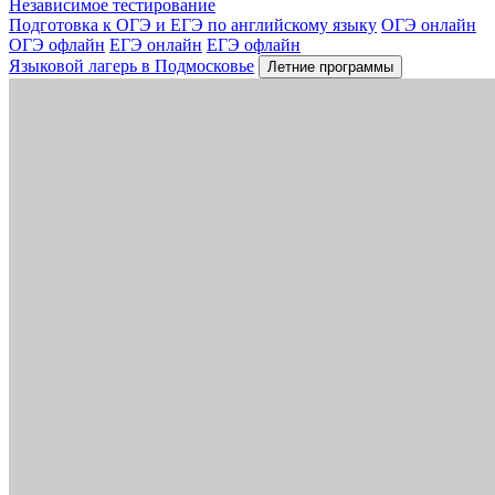
Независимое тестирование
Подготовка к ОГЭ и ЕГЭ по английскому языку
ОГЭ онлайн
ОГЭ офлайн
ЕГЭ онлайн
ЕГЭ офлайн
Языковой лагерь в Подмосковье
Летние программы