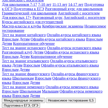
Английский с носителем
Для школьников 7-17
7-10 лет
11-13 лет
14-17 лет
Подготовка
к ОГЭ
Подготовка к ЕГЭ
Разговорный курс для школьников
Грамматический для школьников
Английский с носителем
Для взрослых 17+
Разговорный курс
Английский с носителем
Курсы английского для путешествий
Мастер-классы и клубы
Кембриджские экзамены
Независимое
тестирование
Тест на знание китайского
Онлайн-курсы китайского языка
Взрослым
Детям
Офлайн-курсы китайского языка
Взрослым
Детям
Корпоративное обучение
Тест на знание испанского
Онлайн-курсы испанского языка
Разговорный клуб
Детям
Офлайн-курсы испанского языка
Взрослым
Детям
Корпоративное обучение
Тест на знание итальянского
Онлайн-курсы итальянского
языка
Детям
Взрослым
Офлайн-курсы итальянского языка
Взрослым
Детям
Тест на знание французского
Онлайн-курсы французского
языка
Школьникам
Взрослым
Офлайн-курсы французского
языка
Взрослым
Детям
Тест на знание немецкого
Онлайн-курсы немецкого языка
Взрослым
Школьникам
Малышам
Офлайн-курсы немецкого
языка
Взрослым
Детям
Международные экзамены
Независимое тестирование ILS
Подготовка к ЕГЭ, ОГЭ