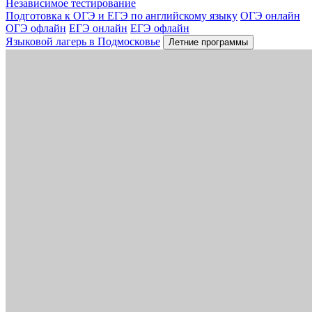
Независимое тестирование
Подготовка к ОГЭ и ЕГЭ по английскому языку
ОГЭ онлайн
ОГЭ офлайн
ЕГЭ онлайн
ЕГЭ офлайн
Языковой лагерь в Подмосковье
Летние программы