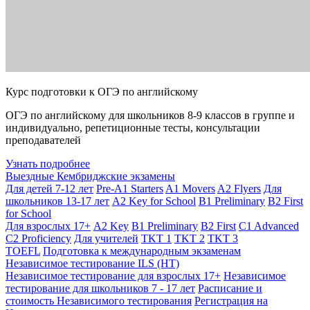
Курс подготовки к ОГЭ по английскому
ОГЭ по английскому для школьников 8-9 классов в группе и
индивидуально, репетиционные тесты, консультации
преподавателей
Узнать подробнее
Выездные Кембриджские экзамены
Для детей 7-12 лет
Pre-A1 Starters
A1 Movers
A2 Flyers
Для
школьников 13-17 лет
A2 Key for School
B1 Preliminary
B2 First
for School
Для взрослых 17+
A2 Key
B1 Preliminary
B2 First
C1 Advanced
C2 Proficiency
Для учителей
TKT 1
TKT 2
TKT 3
TOEFL
Подготовка к международным экзаменам
Независимое тестирование ILS (НТ)
Независимое тестирование для взрослых 17+
Независимое
тестирование для школьников 7 - 17 лет
Расписание и
стоимость Независимого тестирования
Регистрация на