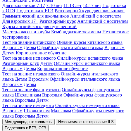
Английский с носителем
Для школьников 7-17
7-10 лет
11-13 лет
14-17 лет
Подготовка
к ОГЭ
Подготовка к ЕГЭ
Разговорный курс для школьников
Грамматический для школьников
Английский с носителем
Для взрослых 17+
Разговорный курс
Английский с носителем
Курсы английского для путешествий
Мастер-классы и клубы
Кембриджские экзамены
Независимое
тестирование
Тест на знание китайского
Онлайн-курсы китайского языка
Взрослым
Детям
Офлайн-курсы китайского языка
Взрослым
Детям
Корпоративное обучение
Тест на знание испанского
Онлайн-курсы испанского языка
Разговорный клуб
Детям
Офлайн-курсы испанского языка
Взрослым
Детям
Корпоративное обучение
Тест на знание итальянского
Онлайн-курсы итальянского
языка
Детям
Взрослым
Офлайн-курсы итальянского языка
Взрослым
Детям
Тест на знание французского
Онлайн-курсы французского
языка
Школьникам
Взрослым
Офлайн-курсы французского
языка
Взрослым
Детям
Тест на знание немецкого
Онлайн-курсы немецкого языка
Взрослым
Школьникам
Малышам
Офлайн-курсы немецкого
языка
Взрослым
Детям
Международные экзамены
Независимое тестирование ILS
Подготовка к ЕГЭ, ОГЭ