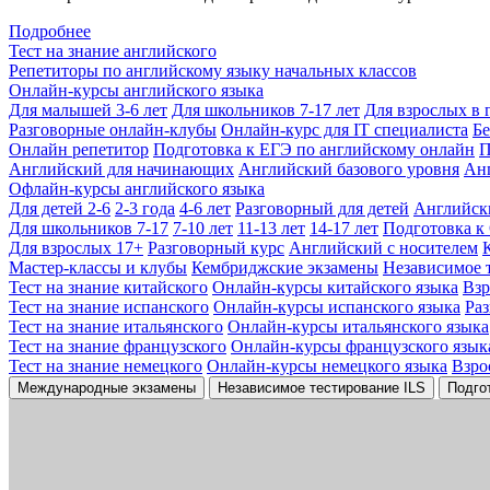
Подробнее
Тест на знание английского
Репетиторы по английскому языку начальных классов
Онлайн-курсы английского языка
Для малышей 3-6 лет
Для школьников 7-17 лет
Для взрослых в 
Разговорные онлайн-клубы
Онлайн-курс для IT специалиста
Бе
Онлайн репетитор
Подготовка к ЕГЭ по английскому онлайн
П
Английский для начинающих
Английский базового уровня
Ан
Офлайн-курсы английского языка
Для детей 2-6
2-3 года
4-6 лет
Разговорный для детей
Английск
Для школьников 7-17
7-10 лет
11-13 лет
14-17 лет
Подготовка к
Для взрослых 17+
Разговорный курс
Английский с носителем
Мастер-классы и клубы
Кембриджские экзамены
Независимое 
Тест на знание китайского
Онлайн-курсы китайского языка
Вз
Тест на знание испанского
Онлайн-курсы испанского языка
Ра
Тест на знание итальянского
Онлайн-курсы итальянского языка
Тест на знание французского
Онлайн-курсы французского язык
Тест на знание немецкого
Онлайн-курсы немецкого языка
Взро
Международные экзамены
Независимое тестирование ILS
Подго