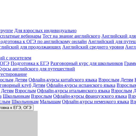
группе
Для взрослых индивидуально
сплатные вебинары
Тест на знание английского
Английский для
одготовка к ОГЭ по английскому онлайн
Английский для путе
глийский для продолжающих
Английский среднего уровня
Англ
ий с носителем
 ОГЭ
Подготовка к ЕГЭ
Разговорный курс для школьников
Грам
Курсы английского для путешествий
тестирование
рослым
Детям
Офлайн-курсы китайского языка
Взрослым
Детям
зговорный клуб
Детям
Офлайн-курсы испанского языка
Взрослы
Детям
Взрослым
Офлайн-курсы итальянского языка
Взрослым
Д
а
Школьникам
Взрослым
Офлайн-курсы французского языка
Взр
слым
Школьникам
Малышам
Офлайн-курсы немецкого языка
Вз
товка к ЕГЭ, ОГЭ