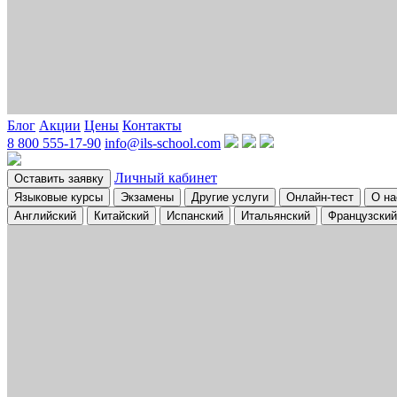
Блог
Акции
Цены
Контакты
8 800 555-17-90
info@ils-school.com
Личный кабинет
Оставить заявку
Языковые курсы
Экзамены
Другие услуги
Онлайн-тест
О на
Английский
Китайский
Испанский
Итальянский
Французский