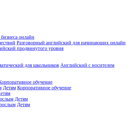
 бизнеса онлайн
шествий
Разговорный английский для начинающих онлайн
ийский продвинутого уровня
матический для школьников
Английский с носителем
Корпоративное обучение
м
Детям
Корпоративное обучение
етям
ослым
Детям
рослым
Детям