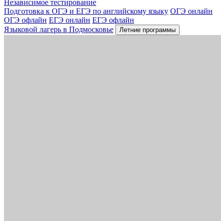
Независимое тестирование
Подготовка к ОГЭ и ЕГЭ по английскому языку
ОГЭ онлайн
ОГЭ офлайн
ЕГЭ онлайн
ЕГЭ офлайн
Языковой лагерь в Подмосковье
Летние программы