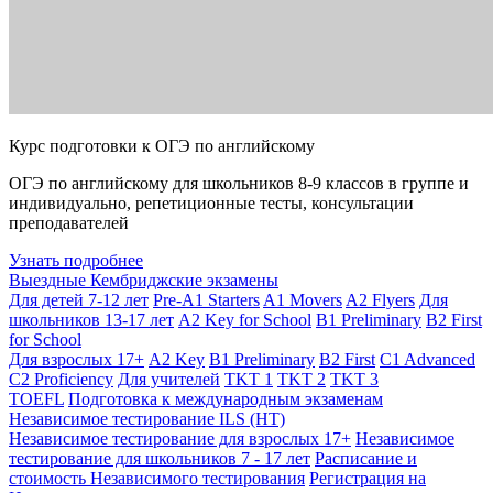
Курс подготовки к ОГЭ по английскому
ОГЭ по английскому для школьников 8-9 классов в группе и
индивидуально, репетиционные тесты, консультации
преподавателей
Узнать подробнее
Выездные Кембриджские экзамены
Для детей 7-12 лет
Pre-A1 Starters
A1 Movers
A2 Flyers
Для
школьников 13-17 лет
A2 Key for School
B1 Preliminary
B2 First
for School
Для взрослых 17+
A2 Key
B1 Preliminary
B2 First
C1 Advanced
C2 Proficiency
Для учителей
TKT 1
TKT 2
TKT 3
TOEFL
Подготовка к международным экзаменам
Независимое тестирование ILS (НТ)
Независимое тестирование для взрослых 17+
Независимое
тестирование для школьников 7 - 17 лет
Расписание и
стоимость Независимого тестирования
Регистрация на