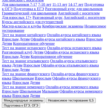
Английский с носителем
Для школьников 7-17
7-10 лет
11-13 лет
14-17 лет
Подготовка
к ОГЭ
Подготовка к ЕГЭ
Разговорный курс для школьников
Грамматический для школьников
Английский с носителем
Для взрослых 17+
Разговорный курс
Английский с носителем
Курсы английского для путешествий
Мастер-классы и клубы
Кембриджские экзамены
Независимое
тестирование
Тест на знание китайского
Онлайн-курсы китайского языка
Взрослым
Детям
Офлайн-курсы китайского языка
Взрослым
Детям
Корпоративное обучение
Тест на знание испанского
Онлайн-курсы испанского языка
Разговорный клуб
Детям
Офлайн-курсы испанского языка
Взрослым
Детям
Корпоративное обучение
Тест на знание итальянского
Онлайн-курсы итальянского
языка
Детям
Взрослым
Офлайн-курсы итальянского языка
Взрослым
Детям
Тест на знание французского
Онлайн-курсы французского
языка
Школьникам
Взрослым
Офлайн-курсы французского
языка
Взрослым
Детям
Тест на знание немецкого
Онлайн-курсы немецкого языка
Взрослым
Школьникам
Малышам
Офлайн-курсы немецкого
языка
Взрослым
Детям
Международные экзамены
Независимое тестирование ILS
Подготовка к ЕГЭ, ОГЭ