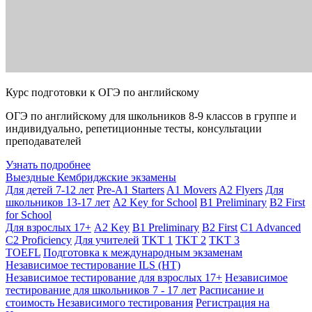
Курс подготовки к ОГЭ по английскому
ОГЭ по английскому для школьников 8-9 классов в группе и
индивидуально, репетиционные тесты, консультации
преподавателей
Узнать подробнее
Выездные Кембриджские экзамены
Для детей 7-12 лет
Pre-A1 Starters
A1 Movers
A2 Flyers
Для
школьников 13-17 лет
A2 Key for School
B1 Preliminary
B2 First
for School
Для взрослых 17+
A2 Key
B1 Preliminary
B2 First
C1 Advanced
C2 Proficiency
Для учителей
TKT 1
TKT 2
TKT 3
TOEFL
Подготовка к международным экзаменам
Независимое тестирование ILS (НТ)
Независимое тестирование для взрослых 17+
Независимое
тестирование для школьников 7 - 17 лет
Расписание и
стоимость Независимого тестирования
Регистрация на