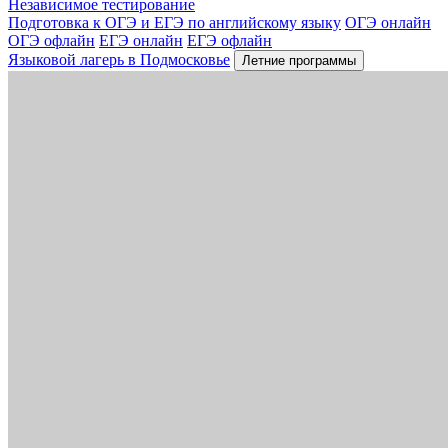
Независимое тестирование
Подготовка к ОГЭ и ЕГЭ по английскому языку
ОГЭ онлайн
ОГЭ офлайн
ЕГЭ онлайн
ЕГЭ офлайн
Языковой лагерь в Подмосковье
Летние программы