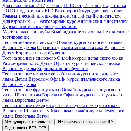
Английский с носителем
Для школьников 7-17
7-10 лет
11-13 лет
14-17 лет
Подготовка
к ОГЭ
Подготовка к ЕГЭ
Разговорный курс для школьников
Грамматический для школьников
Английский с носителем
Для взрослых 17+
Разговорный курс
Английский с носителем
Курсы английского для путешествий
Мастер-классы и клубы
Кембриджские экзамены
Независимое
тестирование
Тест на знание китайского
Онлайн-курсы китайского языка
Взрослым
Детям
Офлайн-курсы китайского языка
Взрослым
Детям
Корпоративное обучение
Тест на знание испанского
Онлайн-курсы испанского языка
Разговорный клуб
Детям
Офлайн-курсы испанского языка
Взрослым
Детям
Корпоративное обучение
Тест на знание итальянского
Онлайн-курсы итальянского
языка
Детям
Взрослым
Офлайн-курсы итальянского языка
Взрослым
Детям
Тест на знание французского
Онлайн-курсы французского
языка
Школьникам
Взрослым
Офлайн-курсы французского
языка
Взрослым
Детям
Тест на знание немецкого
Онлайн-курсы немецкого языка
Взрослым
Школьникам
Малышам
Офлайн-курсы немецкого
языка
Взрослым
Детям
Международные экзамены
Независимое тестирование ILS
Подготовка к ЕГЭ, ОГЭ