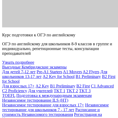
Курс подготовки к ОГЭ по английскому
ОГЭ по английскому для школьников 8-9 классов в группе и
индивидуально, репетиционные тесты, консультации
преподавателей
Узнать подробнее
Выездные Кембриджские экзамены
Для детей 7-12 лет
Pre-A1 Starters
A1 Movers
A2 Flyers
Для
школьников 13-17 лет
A2 Key for School
B1 Preliminary
B2 First
for School
Для взрослых 17+
A2 Key
B1 Preliminary
B2 First
C1 Advanced
C2 Proficiency
Для учителей
TKT 1
TKT 2
TKT 3
TOEFL
Подготовка к международным экзаменам
Независимое тестирование ILS (НТ)
Независимое тестирование для взрослых 17+
Независимое
тестирование для школьников 7 - 17 лет
Расписание и
стоимость Независимого тестирования
Регистрация на