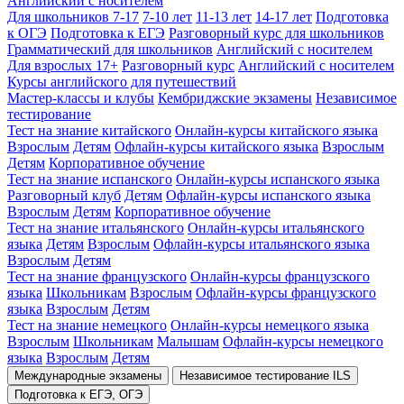
Английский с носителем
Для школьников 7-17
7-10 лет
11-13 лет
14-17 лет
Подготовка
к ОГЭ
Подготовка к ЕГЭ
Разговорный курс для школьников
Грамматический для школьников
Английский с носителем
Для взрослых 17+
Разговорный курс
Английский с носителем
Курсы английского для путешествий
Мастер-классы и клубы
Кембриджские экзамены
Независимое
тестирование
Тест на знание китайского
Онлайн-курсы китайского языка
Взрослым
Детям
Офлайн-курсы китайского языка
Взрослым
Детям
Корпоративное обучение
Тест на знание испанского
Онлайн-курсы испанского языка
Разговорный клуб
Детям
Офлайн-курсы испанского языка
Взрослым
Детям
Корпоративное обучение
Тест на знание итальянского
Онлайн-курсы итальянского
языка
Детям
Взрослым
Офлайн-курсы итальянского языка
Взрослым
Детям
Тест на знание французского
Онлайн-курсы французского
языка
Школьникам
Взрослым
Офлайн-курсы французского
языка
Взрослым
Детям
Тест на знание немецкого
Онлайн-курсы немецкого языка
Взрослым
Школьникам
Малышам
Офлайн-курсы немецкого
языка
Взрослым
Детям
Международные экзамены
Независимое тестирование ILS
Подготовка к ЕГЭ, ОГЭ