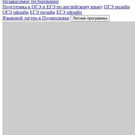
Независимое тестирование
Подготовка к ОГЭ и ЕГЭ по английскому языку
ОГЭ онлайн
ОГЭ офлайн
ЕГЭ онлайн
ЕГЭ офлайн
Языковой лагерь в Подмосковье
Летние программы