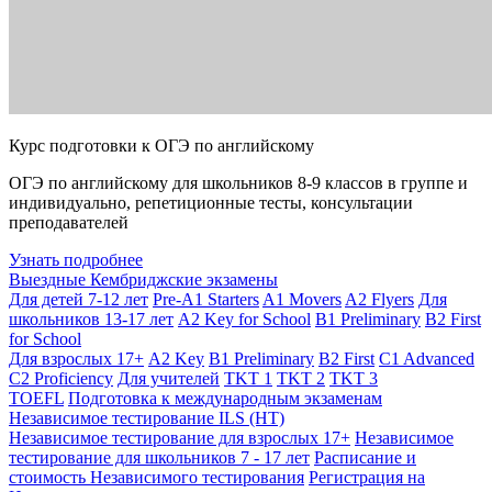
Курс подготовки к ОГЭ по английскому
ОГЭ по английскому для школьников 8-9 классов в группе и
индивидуально, репетиционные тесты, консультации
преподавателей
Узнать подробнее
Выездные Кембриджские экзамены
Для детей 7-12 лет
Pre-A1 Starters
A1 Movers
A2 Flyers
Для
школьников 13-17 лет
A2 Key for School
B1 Preliminary
B2 First
for School
Для взрослых 17+
A2 Key
B1 Preliminary
B2 First
C1 Advanced
C2 Proficiency
Для учителей
TKT 1
TKT 2
TKT 3
TOEFL
Подготовка к международным экзаменам
Независимое тестирование ILS (НТ)
Независимое тестирование для взрослых 17+
Независимое
тестирование для школьников 7 - 17 лет
Расписание и
стоимость Независимого тестирования
Регистрация на