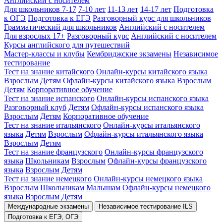
Английский с носителем
Для школьников 7-17
7-10 лет
11-13 лет
14-17 лет
Подготовка
к ОГЭ
Подготовка к ЕГЭ
Разговорный курс для школьников
Грамматический для школьников
Английский с носителем
Для взрослых 17+
Разговорный курс
Английский с носителем
Курсы английского для путешествий
Мастер-классы и клубы
Кембриджские экзамены
Независимое
тестирование
Тест на знание китайского
Онлайн-курсы китайского языка
Взрослым
Детям
Офлайн-курсы китайского языка
Взрослым
Детям
Корпоративное обучение
Тест на знание испанского
Онлайн-курсы испанского языка
Разговорный клуб
Детям
Офлайн-курсы испанского языка
Взрослым
Детям
Корпоративное обучение
Тест на знание итальянского
Онлайн-курсы итальянского
языка
Детям
Взрослым
Офлайн-курсы итальянского языка
Взрослым
Детям
Тест на знание французского
Онлайн-курсы французского
языка
Школьникам
Взрослым
Офлайн-курсы французского
языка
Взрослым
Детям
Тест на знание немецкого
Онлайн-курсы немецкого языка
Взрослым
Школьникам
Малышам
Офлайн-курсы немецкого
языка
Взрослым
Детям
Международные экзамены
Независимое тестирование ILS
Подготовка к ЕГЭ, ОГЭ