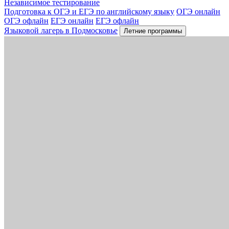
Независимое тестирование
Подготовка к ОГЭ и ЕГЭ по английскому языку
ОГЭ онлайн
ОГЭ офлайн
ЕГЭ онлайн
ЕГЭ офлайн
Языковой лагерь в Подмосковье
Летние программы