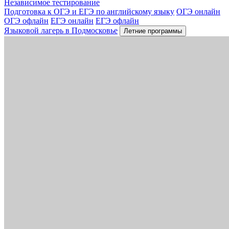
Независимое тестирование
Подготовка к ОГЭ и ЕГЭ по английскому языку
ОГЭ онлайн
ОГЭ офлайн
ЕГЭ онлайн
ЕГЭ офлайн
Языковой лагерь в Подмосковье
Летние программы