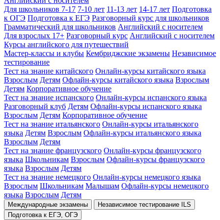
Английский с носителем
Для школьников 7-17
7-10 лет
11-13 лет
14-17 лет
Подготовка
к ОГЭ
Подготовка к ЕГЭ
Разговорный курс для школьников
Грамматический для школьников
Английский с носителем
Для взрослых 17+
Разговорный курс
Английский с носителем
Курсы английского для путешествий
Мастер-классы и клубы
Кембриджские экзамены
Независимое
тестирование
Тест на знание китайского
Онлайн-курсы китайского языка
Взрослым
Детям
Офлайн-курсы китайского языка
Взрослым
Детям
Корпоративное обучение
Тест на знание испанского
Онлайн-курсы испанского языка
Разговорный клуб
Детям
Офлайн-курсы испанского языка
Взрослым
Детям
Корпоративное обучение
Тест на знание итальянского
Онлайн-курсы итальянского
языка
Детям
Взрослым
Офлайн-курсы итальянского языка
Взрослым
Детям
Тест на знание французского
Онлайн-курсы французского
языка
Школьникам
Взрослым
Офлайн-курсы французского
языка
Взрослым
Детям
Тест на знание немецкого
Онлайн-курсы немецкого языка
Взрослым
Школьникам
Малышам
Офлайн-курсы немецкого
языка
Взрослым
Детям
Международные экзамены
Независимое тестирование ILS
Подготовка к ЕГЭ, ОГЭ