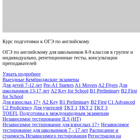
Курс подготовки к ОГЭ по английскому
ОГЭ по английскому для школьников 8-9 классов в группе и
индивидуально, репетиционные тесты, консультации
преподавателей
Узнать подробнее
Выездные Кембриджские экзамены
Для детей 7-12 лет
Pre-A1 Starters
A1 Movers
A2 Flyers
Для
школьников 13-17 лет
A2 Key for School
B1 Preliminary
B2 First
for School
Для взрослых 17+
A2 Key
B1 Preliminary
B2 First
C1 Advanced
C2 Proficiency
Для учителей
TKT 1
TKT 2
TKT 3
TOEFL
Подготовка к международным экзаменам
Независимое тестирование ILS (НТ)
Независимое тестирование для взрослых 17+
Независимое
тестирование для школьников 7 - 17 лет
Расписание и
стоимость Независимого тестирования
Регистрация на