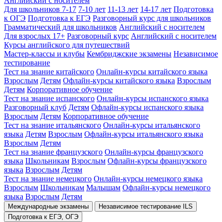
Английский с носителем
Для школьников 7-17
7-10 лет
11-13 лет
14-17 лет
Подготовка
к ОГЭ
Подготовка к ЕГЭ
Разговорный курс для школьников
Грамматический для школьников
Английский с носителем
Для взрослых 17+
Разговорный курс
Английский с носителем
Курсы английского для путешествий
Мастер-классы и клубы
Кембриджские экзамены
Независимое
тестирование
Тест на знание китайского
Онлайн-курсы китайского языка
Взрослым
Детям
Офлайн-курсы китайского языка
Взрослым
Детям
Корпоративное обучение
Тест на знание испанского
Онлайн-курсы испанского языка
Разговорный клуб
Детям
Офлайн-курсы испанского языка
Взрослым
Детям
Корпоративное обучение
Тест на знание итальянского
Онлайн-курсы итальянского
языка
Детям
Взрослым
Офлайн-курсы итальянского языка
Взрослым
Детям
Тест на знание французского
Онлайн-курсы французского
языка
Школьникам
Взрослым
Офлайн-курсы французского
языка
Взрослым
Детям
Тест на знание немецкого
Онлайн-курсы немецкого языка
Взрослым
Школьникам
Малышам
Офлайн-курсы немецкого
языка
Взрослым
Детям
Международные экзамены
Независимое тестирование ILS
Подготовка к ЕГЭ, ОГЭ