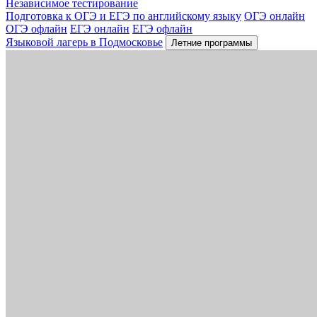
Независимое тестирование
Подготовка к ОГЭ и ЕГЭ по английскому языку
ОГЭ онлайн
ОГЭ офлайн
ЕГЭ онлайн
ЕГЭ офлайн
Языковой лагерь в Подмосковье
Летние программы