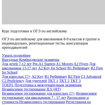
Курс подготовки к ОГЭ по английскому
ОГЭ по английскому для школьников 8-9 классов в группе и
индивидуально, репетиционные тесты, консультации
преподавателей
Узнать подробнее
Выездные Кембриджские экзамены
Для детей 7-12 лет
Pre-A1 Starters
A1 Movers
A2 Flyers
Для
школьников 13-17 лет
A2 Key for School
B1 Preliminary
B2 First
for School
Для взрослых 17+
A2 Key
B1 Preliminary
B2 First
C1 Advanced
C2 Proficiency
Для учителей
TKT 1
TKT 2
TKT 3
TOEFL
Подготовка к международным экзаменам
Независимое тестирование ILS (НТ)
Независимое тестирование для взрослых 17+
Независимое
тестирование для школьников 7 - 17 лет
Расписание и
стоимость Независимого тестирования
Регистрация на