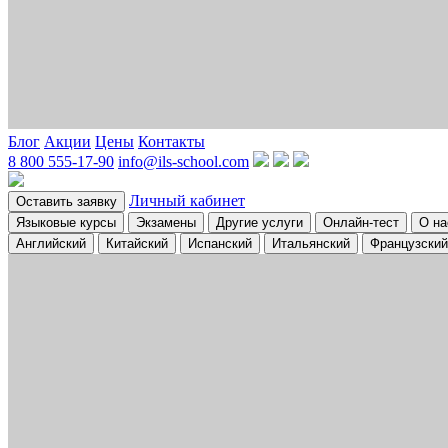
Блог
Акции
Цены
Контакты
8 800 555-17-90
info@ils-school.com
Личный кабинет
Оставить заявку
Языковые курсы
Экзамены
Другие услуги
Онлайн-тест
О на
Английский
Китайский
Испанский
Итальянский
Французский