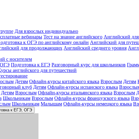
группе
Для взрослых индивидуально
сплатные вебинары
Тест на знание английского
Английский для
одготовка к ОГЭ по английскому онлайн
Английский для путе
глийский для продолжающих
Английский среднего уровня
Англ
ий с носителем
 ОГЭ
Подготовка к ЕГЭ
Разговорный курс для школьников
Грам
Курсы английского для путешествий
тестирование
рослым
Детям
Офлайн-курсы китайского языка
Взрослым
Детям
зговорный клуб
Детям
Офлайн-курсы испанского языка
Взрослы
Детям
Взрослым
Офлайн-курсы итальянского языка
Взрослым
Д
а
Школьникам
Взрослым
Офлайн-курсы французского языка
Взр
слым
Школьникам
Малышам
Офлайн-курсы немецкого языка
Вз
товка к ЕГЭ, ОГЭ