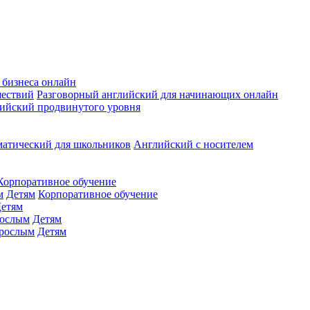
 бизнеса онлайн
шествий
Разговорный английский для начинающих онлайн
ийский продвинутого уровня
матический для школьников
Английский с носителем
Корпоративное обучение
м
Детям
Корпоративное обучение
етям
ослым
Детям
рослым
Детям