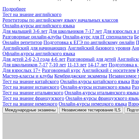
Подробнее
Тест на знание английского
Репетиторы по английскому языку начальных классов
Онлайн-курсы английского языка
Для малышей 3-6 лет
Для школьников 7-17 лет
Для взрослых в 
Разговорные онлайн-клубы
Онлайн-курс для IT специалиста
Бе
Онлайн репетитор
Подготовка к ЕГЭ по английскому онлайн
П
Английский для начинающих
Английский базового уровня
Ан
Офлайн-курсы английского языка
Для детей 2-6
2-3 года
4-6 лет
Разговорный для детей
Английск
Для школьников 7-17
7-10 лет
11-13 лет
14-17 лет
Подготовка к
Для взрослых 17+
Разговорный курс
Английский с носителем
Мастер-классы и клубы
Кембриджские экзамены
Независимое 
Тест на знание китайского
Онлайн-курсы китайского языка
Вз
Тест на знание испанского
Онлайн-курсы испанского языка
Ра
Тест на знание итальянского
Онлайн-курсы итальянского языка
Тест на знание французского
Онлайн-курсы французского язык
Тест на знание немецкого
Онлайн-курсы немецкого языка
Взро
Международные экзамены
Независимое тестирование ILS
Подго