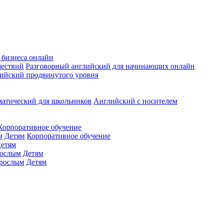
 бизнеса онлайн
шествий
Разговорный английский для начинающих онлайн
ийский продвинутого уровня
матический для школьников
Английский с носителем
Корпоративное обучение
м
Детям
Корпоративное обучение
етям
ослым
Детям
рослым
Детям