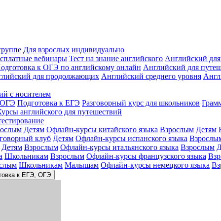
группе
Для взрослых индивидуально
сплатные вебинары
Тест на знание английского
Английский для
одготовка к ОГЭ по английскому онлайн
Английский для путе
глийский для продолжающих
Английский среднего уровня
Англ
ий с носителем
 ОГЭ
Подготовка к ЕГЭ
Разговорный курс для школьников
Грам
Курсы английского для путешествий
тестирование
рослым
Детям
Офлайн-курсы китайского языка
Взрослым
Детям
зговорный клуб
Детям
Офлайн-курсы испанского языка
Взрослы
Детям
Взрослым
Офлайн-курсы итальянского языка
Взрослым
Д
а
Школьникам
Взрослым
Офлайн-курсы французского языка
Взр
слым
Школьникам
Малышам
Офлайн-курсы немецкого языка
Вз
товка к ЕГЭ, ОГЭ