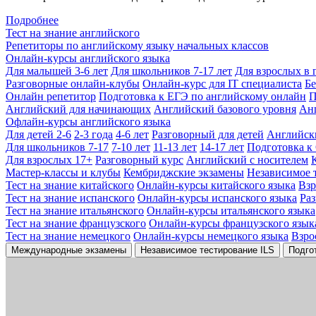
Подробнее
Тест на знание английского
Репетиторы по английскому языку начальных классов
Онлайн-курсы английского языка
Для малышей 3-6 лет
Для школьников 7-17 лет
Для взрослых в 
Разговорные онлайн-клубы
Онлайн-курс для IT специалиста
Бе
Онлайн репетитор
Подготовка к ЕГЭ по английскому онлайн
П
Английский для начинающих
Английский базового уровня
Ан
Офлайн-курсы английского языка
Для детей 2-6
2-3 года
4-6 лет
Разговорный для детей
Английск
Для школьников 7-17
7-10 лет
11-13 лет
14-17 лет
Подготовка к
Для взрослых 17+
Разговорный курс
Английский с носителем
Мастер-классы и клубы
Кембриджские экзамены
Независимое 
Тест на знание китайского
Онлайн-курсы китайского языка
Вз
Тест на знание испанского
Онлайн-курсы испанского языка
Ра
Тест на знание итальянского
Онлайн-курсы итальянского языка
Тест на знание французского
Онлайн-курсы французского язык
Тест на знание немецкого
Онлайн-курсы немецкого языка
Взро
Международные экзамены
Независимое тестирование ILS
Подго