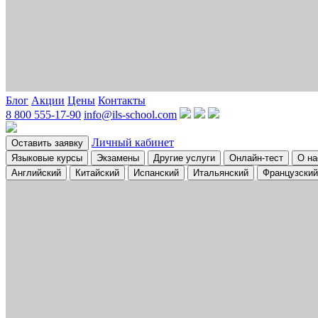
Блог
Акции
Цены
Контакты
8 800 555-17-90
info@ils-school.com
Личный кабинет
Оставить заявку
Языковые курсы
Экзамены
Другие услуги
Онлайн-тест
О на
Английский
Китайский
Испанский
Итальянский
Французский