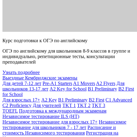
Курс подготовки к ОГЭ по английскому
ОГЭ по английскому для школьников 8-9 классов в группе и
индивидуально, репетиционные тесты, консультации
преподавателей
Узнать подробнее
Выездные Кембриджские экзамены
Для детей 7-12 лет
Pre-A1 Starters
A1 Movers
A2 Flyers
Для
школьников 13-17 лет
A2 Key for School
B1 Preliminary
B2 First
for School
Для взрослых 17+
A2 Key
B1 Preliminary
B2 First
C1 Advanced
C2 Proficiency
Для учителей
TKT 1
TKT 2
TKT 3
TOEFL
Подготовка к международным экзаменам
Независимое тестирование ILS (НТ)
Независимое тестирование для взрослых 17+
Независимое
тестирование для школьников 7 - 17 лет
Расписание и
стоимость Независимого тестирования
Регистрация на