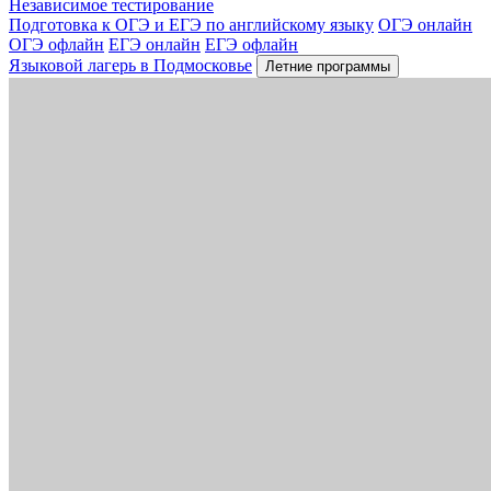
Независимое тестирование
Подготовка к ОГЭ и ЕГЭ по английскому языку
ОГЭ онлайн
ОГЭ офлайн
ЕГЭ онлайн
ЕГЭ офлайн
Языковой лагерь в Подмосковье
Летние программы