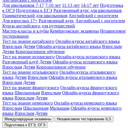
Английский с носителем
Для школьников 7-17
7-10 лет
11-13 лет
14-17 лет
Подготовка
к ОГЭ
Подготовка к ЕГЭ
Разговорный курс для школьников
Грамматический для школьников
Английский с носителем
Для взрослых 17+
Разговорный курс
Английский с носителем
Курсы английского для путешествий
Мастер-классы и клубы
Кембриджские экзамены
Независимое
тестирование
Тест на знание китайского
Онлайн-курсы китайского языка
Взрослым
Детям
Офлайн-курсы китайского языка
Взрослым
Детям
Корпоративное обучение
Тест на знание испанского
Онлайн-курсы испанского языка
Разговорный клуб
Детям
Офлайн-курсы испанского языка
Взрослым
Детям
Корпоративное обучение
Тест на знание итальянского
Онлайн-курсы итальянского
языка
Детям
Взрослым
Офлайн-курсы итальянского языка
Взрослым
Детям
Тест на знание французского
Онлайн-курсы французского
языка
Школьникам
Взрослым
Офлайн-курсы французского
языка
Взрослым
Детям
Тест на знание немецкого
Онлайн-курсы немецкого языка
Взрослым
Школьникам
Малышам
Офлайн-курсы немецкого
языка
Взрослым
Детям
Международные экзамены
Независимое тестирование ILS
Подготовка к ЕГЭ, ОГЭ