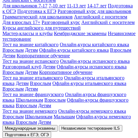
Английский с носителем
Для школьников 7-17
7-10 лет
11-13 лет
14-17 лет
Подготовка
к ОГЭ
Подготовка к ЕГЭ
Разговорный курс для школьников
Грамматический для школьников
Английский с носителем
Для взрослых 17+
Разговорный курс
Английский с носителем
Курсы английского для путешествий
Мастер-классы и клубы
Кембриджские экзамены
Независимое
тестирование
Тест на знание китайского
Онлайн-курсы китайского языка
Взрослым
Детям
Офлайн-курсы китайского языка
Взрослым
Детям
Корпоративное обучение
Тест на знание испанского
Онлайн-курсы испанского языка
Разговорный клуб
Детям
Офлайн-курсы испанского языка
Взрослым
Детям
Корпоративное обучение
Тест на знание итальянского
Онлайн-курсы итальянского
языка
Детям
Взрослым
Офлайн-курсы итальянского языка
Взрослым
Детям
Тест на знание французского
Онлайн-курсы французского
языка
Школьникам
Взрослым
Офлайн-курсы французского
языка
Взрослым
Детям
Тест на знание немецкого
Онлайн-курсы немецкого языка
Взрослым
Школьникам
Малышам
Офлайн-курсы немецкого
языка
Взрослым
Детям
Международные экзамены
Независимое тестирование ILS
Подготовка к ЕГЭ, ОГЭ