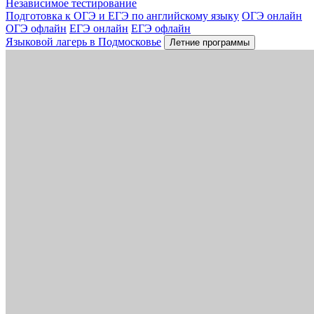
Независимое тестирование
Подготовка к ОГЭ и ЕГЭ по английскому языку
ОГЭ онлайн
ОГЭ офлайн
ЕГЭ онлайн
ЕГЭ офлайн
Языковой лагерь в Подмосковье
Летние программы