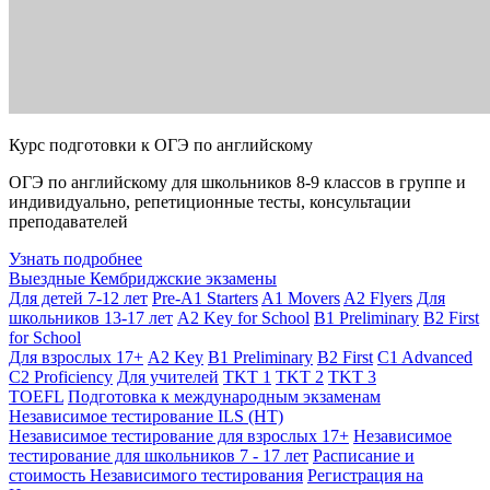
Курс подготовки к ОГЭ по английскому
ОГЭ по английскому для школьников 8-9 классов в группе и
индивидуально, репетиционные тесты, консультации
преподавателей
Узнать подробнее
Выездные Кембриджские экзамены
Для детей 7-12 лет
Pre-A1 Starters
A1 Movers
A2 Flyers
Для
школьников 13-17 лет
A2 Key for School
B1 Preliminary
B2 First
for School
Для взрослых 17+
A2 Key
B1 Preliminary
B2 First
C1 Advanced
C2 Proficiency
Для учителей
TKT 1
TKT 2
TKT 3
TOEFL
Подготовка к международным экзаменам
Независимое тестирование ILS (НТ)
Независимое тестирование для взрослых 17+
Независимое
тестирование для школьников 7 - 17 лет
Расписание и
стоимость Независимого тестирования
Регистрация на