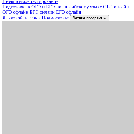
Независимое тестирование
Подготовка к ОГЭ и ЕГЭ по английскому языку
ОГЭ онлайн
ОГЭ офлайн
ЕГЭ онлайн
ЕГЭ офлайн
Языковой лагерь в Подмосковье
Летние программы