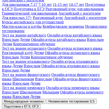
Английский с носителем
Для школьников 7-17
7-10 лет
11-13 лет
14-17 лет
Подготовка
к ОГЭ
Подготовка к ЕГЭ
Разговорный курс для школьников
Грамматический для школьников
Английский с носителем
Для взрослых 17+
Разговорный курс
Английский с носителем
Курсы английского для путешествий
Мастер-классы и клубы
Кембриджские экзамены
Независимое
тестирование
Тест на знание китайского
Онлайн-курсы китайского языка
Взрослым
Детям
Офлайн-курсы китайского языка
Взрослым
Детям
Корпоративное обучение
Тест на знание испанского
Онлайн-курсы испанского языка
Разговорный клуб
Детям
Офлайн-курсы испанского языка
Взрослым
Детям
Корпоративное обучение
Тест на знание итальянского
Онлайн-курсы итальянского
языка
Детям
Взрослым
Офлайн-курсы итальянского языка
Взрослым
Детям
Тест на знание французского
Онлайн-курсы французского
языка
Школьникам
Взрослым
Офлайн-курсы французского
языка
Взрослым
Детям
Тест на знание немецкого
Онлайн-курсы немецкого языка
Взрослым
Школьникам
Малышам
Офлайн-курсы немецкого
языка
Взрослым
Детям
Международные экзамены
Независимое тестирование ILS
Подготовка к ЕГЭ, ОГЭ