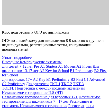
Курс подготовки к ОГЭ по английскому
ОГЭ по английскому для школьников 8-9 классов в группе и
индивидуально, репетиционные тесты, консультации
преподавателей
Узнать подробнее
Выездные Кембриджские экзамены
Для детей 7-12 лет
Pre-A1 Starters
A1 Movers
A2 Flyers
Для
школьников 13-17 лет
A2 Key for School
B1 Preliminary
B2 First
for School
Для взрослых 17+
A2 Key
B1 Preliminary
B2 First
C1 Advanced
C2 Proficiency
Для учителей
TKT 1
TKT 2
TKT 3
TOEFL
Подготовка к международным экзаменам
Независимое тестирование ILS (НТ)
Независимое тестирование для взрослых 17+
Независимое
тестирование для школьников 7 - 17 лет
Расписание и
стоимость Независимого тестирования
Регистрация на