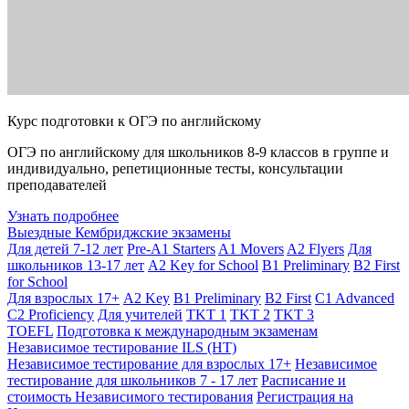
Курс подготовки к ОГЭ по английскому
ОГЭ по английскому для школьников 8-9 классов в группе и
индивидуально, репетиционные тесты, консультации
преподавателей
Узнать подробнее
Выездные Кембриджские экзамены
Для детей 7-12 лет
Pre-A1 Starters
A1 Movers
A2 Flyers
Для
школьников 13-17 лет
A2 Key for School
B1 Preliminary
B2 First
for School
Для взрослых 17+
A2 Key
B1 Preliminary
B2 First
C1 Advanced
C2 Proficiency
Для учителей
TKT 1
TKT 2
TKT 3
TOEFL
Подготовка к международным экзаменам
Независимое тестирование ILS (НТ)
Независимое тестирование для взрослых 17+
Независимое
тестирование для школьников 7 - 17 лет
Расписание и
стоимость Независимого тестирования
Регистрация на