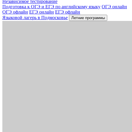
Независимое тестирование
Подготовка к ОГЭ и ЕГЭ по английскому языку
ОГЭ онлайн
ОГЭ офлайн
ЕГЭ онлайн
ЕГЭ офлайн
Языковой лагерь в Подмосковье
Летние программы