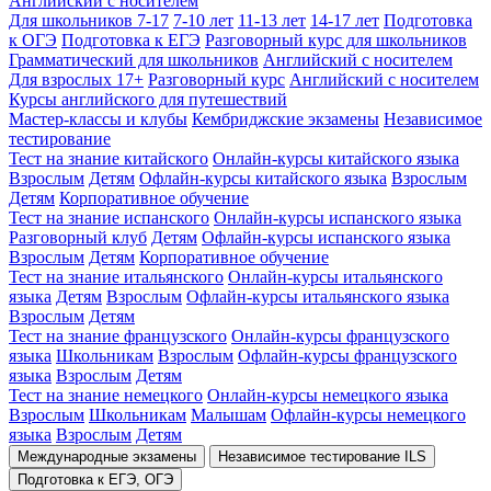
Английский с носителем
Для школьников 7-17
7-10 лет
11-13 лет
14-17 лет
Подготовка
к ОГЭ
Подготовка к ЕГЭ
Разговорный курс для школьников
Грамматический для школьников
Английский с носителем
Для взрослых 17+
Разговорный курс
Английский с носителем
Курсы английского для путешествий
Мастер-классы и клубы
Кембриджские экзамены
Независимое
тестирование
Тест на знание китайского
Онлайн-курсы китайского языка
Взрослым
Детям
Офлайн-курсы китайского языка
Взрослым
Детям
Корпоративное обучение
Тест на знание испанского
Онлайн-курсы испанского языка
Разговорный клуб
Детям
Офлайн-курсы испанского языка
Взрослым
Детям
Корпоративное обучение
Тест на знание итальянского
Онлайн-курсы итальянского
языка
Детям
Взрослым
Офлайн-курсы итальянского языка
Взрослым
Детям
Тест на знание французского
Онлайн-курсы французского
языка
Школьникам
Взрослым
Офлайн-курсы французского
языка
Взрослым
Детям
Тест на знание немецкого
Онлайн-курсы немецкого языка
Взрослым
Школьникам
Малышам
Офлайн-курсы немецкого
языка
Взрослым
Детям
Международные экзамены
Независимое тестирование ILS
Подготовка к ЕГЭ, ОГЭ