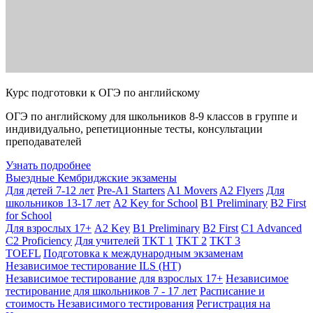
Курс подготовки к ОГЭ по английскому
ОГЭ по английскому для школьников 8-9 классов в группе и
индивидуально, репетиционные тесты, консультации
преподавателей
Узнать подробнее
Выездные Кембриджские экзамены
Для детей 7-12 лет
Pre-A1 Starters
A1 Movers
A2 Flyers
Для
школьников 13-17 лет
A2 Key for School
B1 Preliminary
B2 First
for School
Для взрослых 17+
A2 Key
B1 Preliminary
B2 First
C1 Advanced
C2 Proficiency
Для учителей
TKT 1
TKT 2
TKT 3
TOEFL
Подготовка к международным экзаменам
Независимое тестирование ILS (НТ)
Независимое тестирование для взрослых 17+
Независимое
тестирование для школьников 7 - 17 лет
Расписание и
стоимость Независимого тестирования
Регистрация на