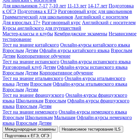
Английский с носителем
Для школьников 7-17
7-10 лет
11-13 лет
14-17 лет
Подготовка
к ОГЭ
Подготовка к ЕГЭ
Разговорный курс для школьников
Грамматический для школьников
Английский с носителем
Для взрослых 17+
Разговорный курс
Английский с носителем
Курсы английского для путешествий
Мастер-классы и клубы
Кембриджские экзамены
Независимое
тестирование
Тест на знание китайского
Онлайн-курсы китайского языка
Взрослым
Детям
Офлайн-курсы китайского языка
Взрослым
Детям
Корпоративное обучение
Тест на знание испанского
Онлайн-курсы испанского языка
Разговорный клуб
Детям
Офлайн-курсы испанского языка
Взрослым
Детям
Корпоративное обучение
Тест на знание итальянского
Онлайн-курсы итальянского
языка
Детям
Взрослым
Офлайн-курсы итальянского языка
Взрослым
Детям
Тест на знание французского
Онлайн-курсы французского
языка
Школьникам
Взрослым
Офлайн-курсы французского
языка
Взрослым
Детям
Тест на знание немецкого
Онлайн-курсы немецкого языка
Взрослым
Школьникам
Малышам
Офлайн-курсы немецкого
языка
Взрослым
Детям
Международные экзамены
Независимое тестирование ILS
Подготовка к ЕГЭ, ОГЭ