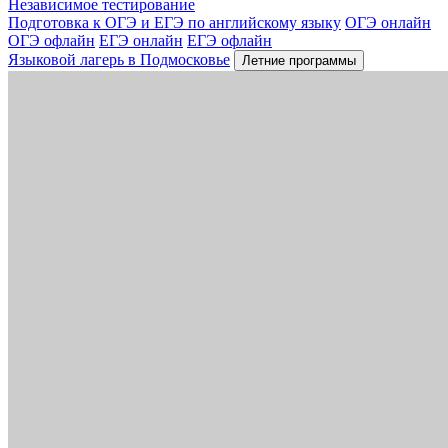
Независимое тестирование
Подготовка к ОГЭ и ЕГЭ по английскому языку
ОГЭ онлайн
ОГЭ офлайн
ЕГЭ онлайн
ЕГЭ офлайн
Языковой лагерь в Подмосковье
Летние программы