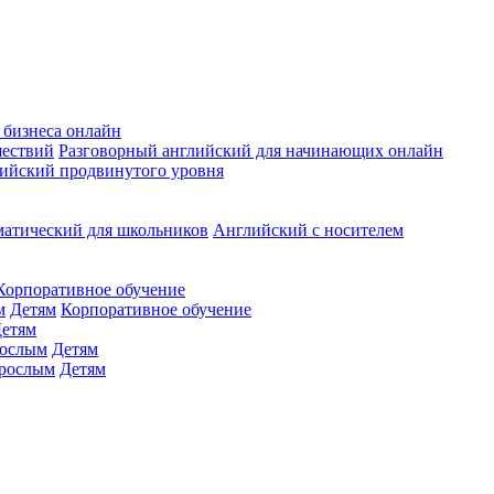
 бизнеса онлайн
шествий
Разговорный английский для начинающих онлайн
ийский продвинутого уровня
матический для школьников
Английский с носителем
Корпоративное обучение
м
Детям
Корпоративное обучение
етям
ослым
Детям
рослым
Детям