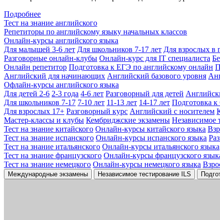
Подробнее
Тест на знание английского
Репетиторы по английскому языку начальных классов
Онлайн-курсы английского языка
Для малышей 3-6 лет
Для школьников 7-17 лет
Для взрослых в 
Разговорные онлайн-клубы
Онлайн-курс для IT специалиста
Бе
Онлайн репетитор
Подготовка к ЕГЭ по английскому онлайн
П
Английский для начинающих
Английский базового уровня
Ан
Офлайн-курсы английского языка
Для детей 2-6
2-3 года
4-6 лет
Разговорный для детей
Английск
Для школьников 7-17
7-10 лет
11-13 лет
14-17 лет
Подготовка к
Для взрослых 17+
Разговорный курс
Английский с носителем
Мастер-классы и клубы
Кембриджские экзамены
Независимое 
Тест на знание китайского
Онлайн-курсы китайского языка
Вз
Тест на знание испанского
Онлайн-курсы испанского языка
Ра
Тест на знание итальянского
Онлайн-курсы итальянского языка
Тест на знание французского
Онлайн-курсы французского язык
Тест на знание немецкого
Онлайн-курсы немецкого языка
Взро
Международные экзамены
Независимое тестирование ILS
Подго