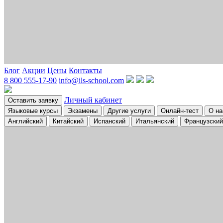
Блог
Акции
Цены
Контакты
8 800 555-17-90
info@ils-school.com
Личный кабинет
Оставить заявку
Языковые курсы
Экзамены
Другие услуги
Онлайн-тест
О на
Английский
Китайский
Испанский
Итальянский
Французский