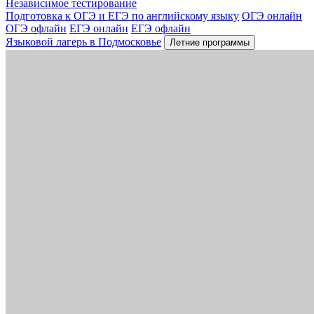
Независимое тестирование
Подготовка к ОГЭ и ЕГЭ по английскому языку
ОГЭ онлайн
ОГЭ офлайн
ЕГЭ онлайн
ЕГЭ офлайн
Языковой лагерь в Подмосковье
Летние программы