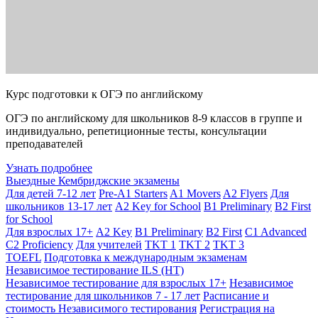
Курс подготовки к ОГЭ по английскому
ОГЭ по английскому для школьников 8-9 классов в группе и
индивидуально, репетиционные тесты, консультации
преподавателей
Узнать подробнее
Выездные Кембриджские экзамены
Для детей 7-12 лет
Pre-A1 Starters
A1 Movers
A2 Flyers
Для
школьников 13-17 лет
A2 Key for School
B1 Preliminary
B2 First
for School
Для взрослых 17+
A2 Key
B1 Preliminary
B2 First
C1 Advanced
C2 Proficiency
Для учителей
TKT 1
TKT 2
TKT 3
TOEFL
Подготовка к международным экзаменам
Независимое тестирование ILS (НТ)
Независимое тестирование для взрослых 17+
Независимое
тестирование для школьников 7 - 17 лет
Расписание и
стоимость Независимого тестирования
Регистрация на