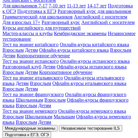
Английский с носителем
Для школьников 7-17
7-10 лет
11-13 лет
14-17 лет
Подготовка
к ОГЭ
Подготовка к ЕГЭ
Разговорный курс для школьников
Грамматический для школьников
Английский с носителем
Для взрослых 17+
Разговорный курс
Английский с носителем
Курсы английского для путешествий
Мастер-классы и клубы
Кембриджские экзамены
Независимое
тестирование
Тест на знание китайского
Онлайн-курсы китайского языка
Взрослым
Детям
Офлайн-курсы китайского языка
Взрослым
Детям
Корпоративное обучение
Тест на знание испанского
Онлайн-курсы испанского языка
Разговорный клуб
Детям
Офлайн-курсы испанского языка
Взрослым
Детям
Корпоративное обучение
Тест на знание итальянского
Онлайн-курсы итальянского
языка
Детям
Взрослым
Офлайн-курсы итальянского языка
Взрослым
Детям
Тест на знание французского
Онлайн-курсы французского
языка
Школьникам
Взрослым
Офлайн-курсы французского
языка
Взрослым
Детям
Тест на знание немецкого
Онлайн-курсы немецкого языка
Взрослым
Школьникам
Малышам
Офлайн-курсы немецкого
языка
Взрослым
Детям
Международные экзамены
Независимое тестирование ILS
Подготовка к ЕГЭ, ОГЭ