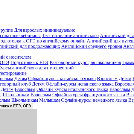
группе
Для взрослых индивидуально
сплатные вебинары
Тест на знание английского
Английский для
одготовка к ОГЭ по английскому онлайн
Английский для путе
глийский для продолжающих
Английский среднего уровня
Англ
ий с носителем
 ОГЭ
Подготовка к ЕГЭ
Разговорный курс для школьников
Грам
Курсы английского для путешествий
тестирование
рослым
Детям
Офлайн-курсы китайского языка
Взрослым
Детям
зговорный клуб
Детям
Офлайн-курсы испанского языка
Взрослы
Детям
Взрослым
Офлайн-курсы итальянского языка
Взрослым
Д
а
Школьникам
Взрослым
Офлайн-курсы французского языка
Взр
слым
Школьникам
Малышам
Офлайн-курсы немецкого языка
Вз
товка к ЕГЭ, ОГЭ