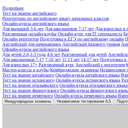
Подробнее
Тест на знание английского
Репетиторы по английскому языку начальных классов
Онлайн-курсы английского языка
Для малышей 3-6 лет
Для школьников 7-17 лет
Для взрослых в 
Разговорные онлайн-клубы
Онлайн-курс для IT специалиста
Бе
Онлайн репетитор
Подготовка к ЕГЭ по английскому онлайн
П
Английский для начинающих
Английский базового уровня
Ан
Офлайн-курсы английского языка
Для детей 2-6
2-3 года
4-6 лет
Разговорный для детей
Английск
Для школьников 7-17
7-10 лет
11-13 лет
14-17 лет
Подготовка к
Для взрослых 17+
Разговорный курс
Английский с носителем
Мастер-классы и клубы
Кембриджские экзамены
Независимое 
Тест на знание китайского
Онлайн-курсы китайского языка
Вз
Тест на знание испанского
Онлайн-курсы испанского языка
Ра
Тест на знание итальянского
Онлайн-курсы итальянского языка
Тест на знание французского
Онлайн-курсы французского язык
Тест на знание немецкого
Онлайн-курсы немецкого языка
Взро
Международные экзамены
Независимое тестирование ILS
Подго