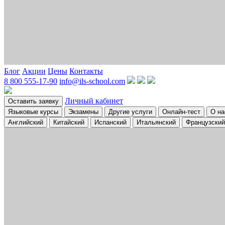
Блог
Акции
Цены
Контакты
8 800 555-17-90
info@ils-school.com
Личный кабинет
Оставить заявку
Языковые курсы
Экзамены
Другие услуги
Онлайн-тест
О на
Английский
Китайский
Испанский
Итальянский
Французский