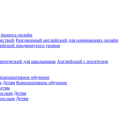
 бизнеса онлайн
шествий
Разговорный английский для начинающих онлайн
ийский продвинутого уровня
матический для школьников
Английский с носителем
Корпоративное обучение
м
Детям
Корпоративное обучение
етям
ослым
Детям
рослым
Детям