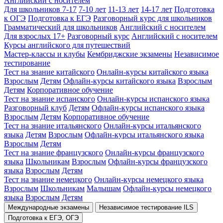
Английский с носителем
Для школьников 7-17
7-10 лет
11-13 лет
14-17 лет
Подготовка
к ОГЭ
Подготовка к ЕГЭ
Разговорный курс для школьников
Грамматический для школьников
Английский с носителем
Для взрослых 17+
Разговорный курс
Английский с носителем
Курсы английского для путешествий
Мастер-классы и клубы
Кембриджские экзамены
Независимое
тестирование
Тест на знание китайского
Онлайн-курсы китайского языка
Взрослым
Детям
Офлайн-курсы китайского языка
Взрослым
Детям
Корпоративное обучение
Тест на знание испанского
Онлайн-курсы испанского языка
Разговорный клуб
Детям
Офлайн-курсы испанского языка
Взрослым
Детям
Корпоративное обучение
Тест на знание итальянского
Онлайн-курсы итальянского
языка
Детям
Взрослым
Офлайн-курсы итальянского языка
Взрослым
Детям
Тест на знание французского
Онлайн-курсы французского
языка
Школьникам
Взрослым
Офлайн-курсы французского
языка
Взрослым
Детям
Тест на знание немецкого
Онлайн-курсы немецкого языка
Взрослым
Школьникам
Малышам
Офлайн-курсы немецкого
языка
Взрослым
Детям
Международные экзамены
Независимое тестирование ILS
Подготовка к ЕГЭ, ОГЭ