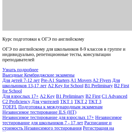
Курс подготовки к ОГЭ по английскому
ОГЭ по английскому для школьников 8-9 классов в группе и
индивидуально, репетиционные тесты, консультации
преподавателей
Узнать подробнее
Выездные Кембриджские экзамены
Для детей 7-12 лет
Pre-A1 Starters
A1 Movers
A2 Flyers
Для
школьников 13-17 лет
A2 Key for School
B1 Preliminary
B2 First
for School
Для взрослых 17+
A2 Key
B1 Preliminary
B2 First
C1 Advanced
C2 Proficiency
Для учителей
TKT 1
TKT 2
TKT 3
TOEFL
Подготовка к международным экзаменам
Независимое тестирование ILS (НТ)
Независимое тестирование для взрослых 17+
Независимое
тестирование для школьников 7 - 17 лет
Расписание и
стоимость Независимого тестирования
Регистрация на