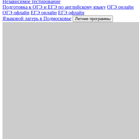
Независимое тестирование
Подготовка к ОГЭ и ЕГЭ по английскому языку
ОГЭ онлайн
ОГЭ офлайн
ЕГЭ онлайн
ЕГЭ офлайн
Языковой лагерь в Подмосковье
Летние программы