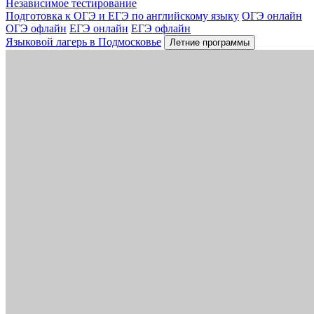
Независимое тестирование
Подготовка к ОГЭ и ЕГЭ по английскому языку
ОГЭ онлайн
ОГЭ офлайн
ЕГЭ онлайн
ЕГЭ офлайн
Языковой лагерь в Подмосковье
Летние программы