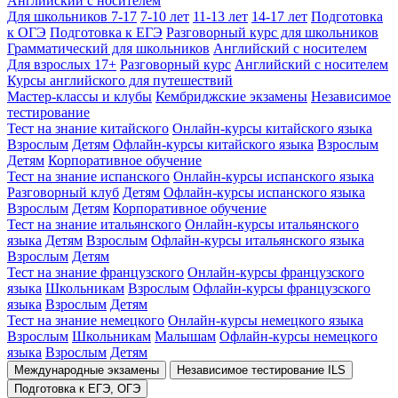
Английский с носителем
Для школьников 7-17
7-10 лет
11-13 лет
14-17 лет
Подготовка
к ОГЭ
Подготовка к ЕГЭ
Разговорный курс для школьников
Грамматический для школьников
Английский с носителем
Для взрослых 17+
Разговорный курс
Английский с носителем
Курсы английского для путешествий
Мастер-классы и клубы
Кембриджские экзамены
Независимое
тестирование
Тест на знание китайского
Онлайн-курсы китайского языка
Взрослым
Детям
Офлайн-курсы китайского языка
Взрослым
Детям
Корпоративное обучение
Тест на знание испанского
Онлайн-курсы испанского языка
Разговорный клуб
Детям
Офлайн-курсы испанского языка
Взрослым
Детям
Корпоративное обучение
Тест на знание итальянского
Онлайн-курсы итальянского
языка
Детям
Взрослым
Офлайн-курсы итальянского языка
Взрослым
Детям
Тест на знание французского
Онлайн-курсы французского
языка
Школьникам
Взрослым
Офлайн-курсы французского
языка
Взрослым
Детям
Тест на знание немецкого
Онлайн-курсы немецкого языка
Взрослым
Школьникам
Малышам
Офлайн-курсы немецкого
языка
Взрослым
Детям
Международные экзамены
Независимое тестирование ILS
Подготовка к ЕГЭ, ОГЭ