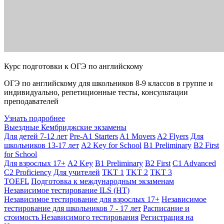
Курс подготовки к ОГЭ по английскому
ОГЭ по английскому для школьников 8-9 классов в группе и
индивидуально, репетиционные тесты, консультации
преподавателей
Узнать подробнее
Выездные Кембриджские экзамены
Для детей 7-12 лет
Pre-A1 Starters
A1 Movers
A2 Flyers
Для
школьников 13-17 лет
A2 Key for School
B1 Preliminary
B2 First
for School
Для взрослых 17+
A2 Key
B1 Preliminary
B2 First
C1 Advanced
C2 Proficiency
Для учителей
TKT 1
TKT 2
TKT 3
TOEFL
Подготовка к международным экзаменам
Независимое тестирование ILS (НТ)
Независимое тестирование для взрослых 17+
Независимое
тестирование для школьников 7 - 17 лет
Расписание и
стоимость Независимого тестирования
Регистрация на