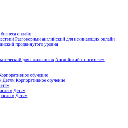
 бизнеса онлайн
шествий
Разговорный английский для начинающих онлайн
ийский продвинутого уровня
матический для школьников
Английский с носителем
Корпоративное обучение
м
Детям
Корпоративное обучение
етям
ослым
Детям
рослым
Детям