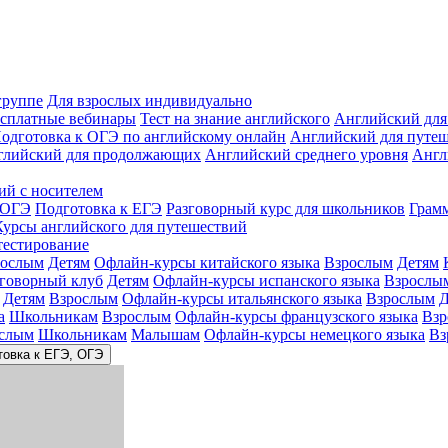
группе
Для взрослых индивидуально
сплатные вебинары
Тест на знание английского
Английский для
одготовка к ОГЭ по английскому онлайн
Английский для путе
глийский для продолжающих
Английский среднего уровня
Англ
ий с носителем
 ОГЭ
Подготовка к ЕГЭ
Разговорный курс для школьников
Грам
Курсы английского для путешествий
тестирование
рослым
Детям
Офлайн-курсы китайского языка
Взрослым
Детям
зговорный клуб
Детям
Офлайн-курсы испанского языка
Взрослы
Детям
Взрослым
Офлайн-курсы итальянского языка
Взрослым
Д
а
Школьникам
Взрослым
Офлайн-курсы французского языка
Взр
слым
Школьникам
Малышам
Офлайн-курсы немецкого языка
Вз
товка к ЕГЭ, ОГЭ