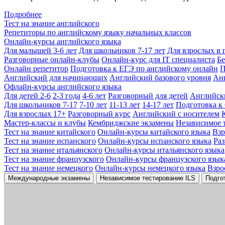
Подробнее
Тест на знание английского
Репетиторы по английскому языку начальных классов
Онлайн-курсы английского языка
Для малышей 3-6 лет
Для школьников 7-17 лет
Для взрослых в 
Разговорные онлайн-клубы
Онлайн-курс для IT специалиста
Бе
Онлайн репетитор
Подготовка к ЕГЭ по английскому онлайн
П
Английский для начинающих
Английский базового уровня
Ан
Офлайн-курсы английского языка
Для детей 2-6
2-3 года
4-6 лет
Разговорный для детей
Английск
Для школьников 7-17
7-10 лет
11-13 лет
14-17 лет
Подготовка к
Для взрослых 17+
Разговорный курс
Английский с носителем
Мастер-классы и клубы
Кембриджские экзамены
Независимое 
Тест на знание китайского
Онлайн-курсы китайского языка
Вз
Тест на знание испанского
Онлайн-курсы испанского языка
Ра
Тест на знание итальянского
Онлайн-курсы итальянского языка
Тест на знание французского
Онлайн-курсы французского язык
Тест на знание немецкого
Онлайн-курсы немецкого языка
Взро
Международные экзамены
Независимое тестирование ILS
Подго