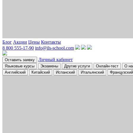
Блог
Акции
Цены
Контакты
8 800 555-17-90
info@ils-school.com
Личный кабинет
Оставить заявку
Языковые курсы
Экзамены
Другие услуги
Онлайн-тест
О на
Английский
Китайский
Испанский
Итальянский
Французский