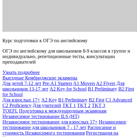
Курс подготовки к ОГЭ по английскому
ОГЭ по английскому для школьников 8-9 классов в группе и
индивидуально, репетиционные тесты, консультации
преподавателей
Узнать подробнее
Выездные Кембриджские экзамены
Для детей 7-12 лет
Pre-A1 Starters
A1 Movers
A2 Flyers
Для
школьников 13-17 лет
A2 Key for School
B1 Preliminary
B2 First
for School
Для взрослых 17+
A2 Key
B1 Preliminary
B2 First
C1 Advanced
C2 Proficiency
Для учителей
TKT 1
TKT 2
TKT 3
TOEFL
Подготовка к международным экзаменам
Независимое тестирование ILS (НТ)
Независимое тестирование для взрослых 17+
Независимое
тестирование для школьников 7 - 17 лет
Расписание и
стоимость Независимого тестирования
Регистрация на