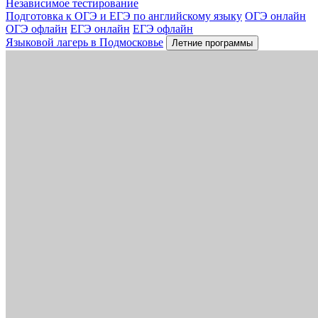
Независимое тестирование
Подготовка к ОГЭ и ЕГЭ по английскому языку
ОГЭ онлайн
ОГЭ офлайн
ЕГЭ онлайн
ЕГЭ офлайн
Языковой лагерь в Подмосковье
Летние программы