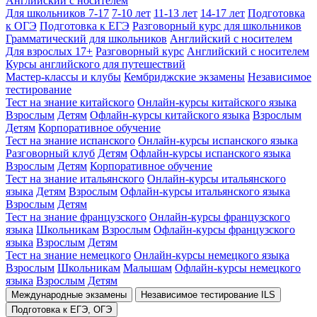
Английский с носителем
Для школьников 7-17
7-10 лет
11-13 лет
14-17 лет
Подготовка
к ОГЭ
Подготовка к ЕГЭ
Разговорный курс для школьников
Грамматический для школьников
Английский с носителем
Для взрослых 17+
Разговорный курс
Английский с носителем
Курсы английского для путешествий
Мастер-классы и клубы
Кембриджские экзамены
Независимое
тестирование
Тест на знание китайского
Онлайн-курсы китайского языка
Взрослым
Детям
Офлайн-курсы китайского языка
Взрослым
Детям
Корпоративное обучение
Тест на знание испанского
Онлайн-курсы испанского языка
Разговорный клуб
Детям
Офлайн-курсы испанского языка
Взрослым
Детям
Корпоративное обучение
Тест на знание итальянского
Онлайн-курсы итальянского
языка
Детям
Взрослым
Офлайн-курсы итальянского языка
Взрослым
Детям
Тест на знание французского
Онлайн-курсы французского
языка
Школьникам
Взрослым
Офлайн-курсы французского
языка
Взрослым
Детям
Тест на знание немецкого
Онлайн-курсы немецкого языка
Взрослым
Школьникам
Малышам
Офлайн-курсы немецкого
языка
Взрослым
Детям
Международные экзамены
Независимое тестирование ILS
Подготовка к ЕГЭ, ОГЭ