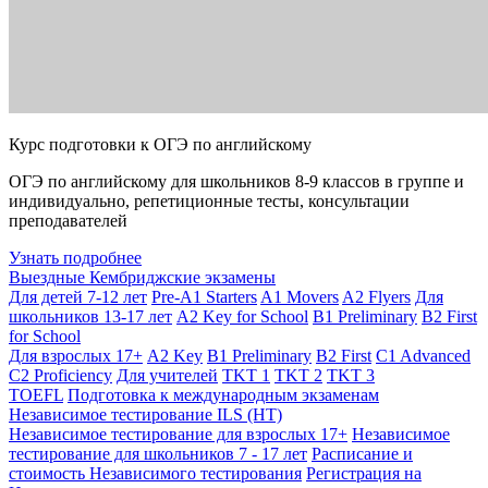
Курс подготовки к ОГЭ по английскому
ОГЭ по английскому для школьников 8-9 классов в группе и
индивидуально, репетиционные тесты, консультации
преподавателей
Узнать подробнее
Выездные Кембриджские экзамены
Для детей 7-12 лет
Pre-A1 Starters
A1 Movers
A2 Flyers
Для
школьников 13-17 лет
A2 Key for School
B1 Preliminary
B2 First
for School
Для взрослых 17+
A2 Key
B1 Preliminary
B2 First
C1 Advanced
C2 Proficiency
Для учителей
TKT 1
TKT 2
TKT 3
TOEFL
Подготовка к международным экзаменам
Независимое тестирование ILS (НТ)
Независимое тестирование для взрослых 17+
Независимое
тестирование для школьников 7 - 17 лет
Расписание и
стоимость Независимого тестирования
Регистрация на