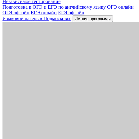
Независимое тестирование
Подготовка к ОГЭ и ЕГЭ по английскому языку
ОГЭ онлайн
ОГЭ офлайн
ЕГЭ онлайн
ЕГЭ офлайн
Языковой лагерь в Подмосковье
Летние программы