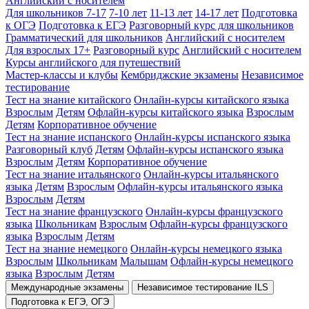
Английский с носителем
Для школьников 7-17
7-10 лет
11-13 лет
14-17 лет
Подготовка
к ОГЭ
Подготовка к ЕГЭ
Разговорный курс для школьников
Грамматический для школьников
Английский с носителем
Для взрослых 17+
Разговорный курс
Английский с носителем
Курсы английского для путешествий
Мастер-классы и клубы
Кембриджские экзамены
Независимое
тестирование
Тест на знание китайского
Онлайн-курсы китайского языка
Взрослым
Детям
Офлайн-курсы китайского языка
Взрослым
Детям
Корпоративное обучение
Тест на знание испанского
Онлайн-курсы испанского языка
Разговорный клуб
Детям
Офлайн-курсы испанского языка
Взрослым
Детям
Корпоративное обучение
Тест на знание итальянского
Онлайн-курсы итальянского
языка
Детям
Взрослым
Офлайн-курсы итальянского языка
Взрослым
Детям
Тест на знание французского
Онлайн-курсы французского
языка
Школьникам
Взрослым
Офлайн-курсы французского
языка
Взрослым
Детям
Тест на знание немецкого
Онлайн-курсы немецкого языка
Взрослым
Школьникам
Малышам
Офлайн-курсы немецкого
языка
Взрослым
Детям
Международные экзамены
Независимое тестирование ILS
Подготовка к ЕГЭ, ОГЭ