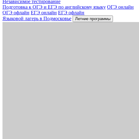
Независимое тестирование
Подготовка к ОГЭ и ЕГЭ по английскому языку
ОГЭ онлайн
ОГЭ офлайн
ЕГЭ онлайн
ЕГЭ офлайн
Языковой лагерь в Подмосковье
Летние программы