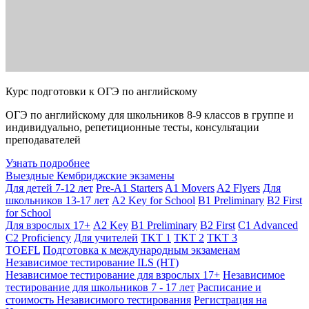
Курс подготовки к ОГЭ по английскому
ОГЭ по английскому для школьников 8-9 классов в группе и
индивидуально, репетиционные тесты, консультации
преподавателей
Узнать подробнее
Выездные Кембриджские экзамены
Для детей 7-12 лет
Pre-A1 Starters
A1 Movers
A2 Flyers
Для
школьников 13-17 лет
A2 Key for School
B1 Preliminary
B2 First
for School
Для взрослых 17+
A2 Key
B1 Preliminary
B2 First
C1 Advanced
C2 Proficiency
Для учителей
TKT 1
TKT 2
TKT 3
TOEFL
Подготовка к международным экзаменам
Независимое тестирование ILS (НТ)
Независимое тестирование для взрослых 17+
Независимое
тестирование для школьников 7 - 17 лет
Расписание и
стоимость Независимого тестирования
Регистрация на