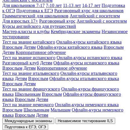
Английский с носителем
Для школьников 7-17
7-10 лет
11-13 лет
14-17 лет
Подготовка
к ОГЭ
Подготовка к ЕГЭ
Разговорный курс для школьников
Грамматический для школьников
Английский с носителем
Для взрослых 17+
Разговорный курс
Английский с носителем
Курсы английского для путешествий
Мастер-классы и клубы
Кембриджские экзамены
Независимое
тестирование
Тест на знание китайского
Онлайн-курсы китайского языка
Взрослым
Детям
Офлайн-курсы китайского языка
Взрослым
Детям
Корпоративное обучение
Тест на знание испанского
Онлайн-курсы испанского языка
Разговорный клуб
Детям
Офлайн-курсы испанского языка
Взрослым
Детям
Корпоративное обучение
Тест на знание итальянского
Онлайн-курсы итальянского
языка
Детям
Взрослым
Офлайн-курсы итальянского языка
Взрослым
Детям
Тест на знание французского
Онлайн-курсы французского
языка
Школьникам
Взрослым
Офлайн-курсы французского
языка
Взрослым
Детям
Тест на знание немецкого
Онлайн-курсы немецкого языка
Взрослым
Школьникам
Малышам
Офлайн-курсы немецкого
языка
Взрослым
Детям
Международные экзамены
Независимое тестирование ILS
Подготовка к ЕГЭ, ОГЭ