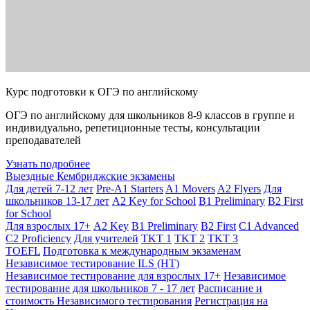
Курс подготовки к ОГЭ по английскому
ОГЭ по английскому для школьников 8-9 классов в группе и
индивидуально, репетиционные тесты, консультации
преподавателей
Узнать подробнее
Выездные Кембриджские экзамены
Для детей 7-12 лет
Pre-A1 Starters
A1 Movers
A2 Flyers
Для
школьников 13-17 лет
A2 Key for School
B1 Preliminary
B2 First
for School
Для взрослых 17+
A2 Key
B1 Preliminary
B2 First
C1 Advanced
C2 Proficiency
Для учителей
TKT 1
TKT 2
TKT 3
TOEFL
Подготовка к международным экзаменам
Независимое тестирование ILS (НТ)
Независимое тестирование для взрослых 17+
Независимое
тестирование для школьников 7 - 17 лет
Расписание и
стоимость Независимого тестирования
Регистрация на