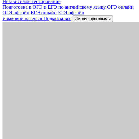
Независимое тестирование
Подготовка к ОГЭ и ЕГЭ по английскому языку
ОГЭ онлайн
ОГЭ офлайн
ЕГЭ онлайн
ЕГЭ офлайн
Языковой лагерь в Подмосковье
Летние программы