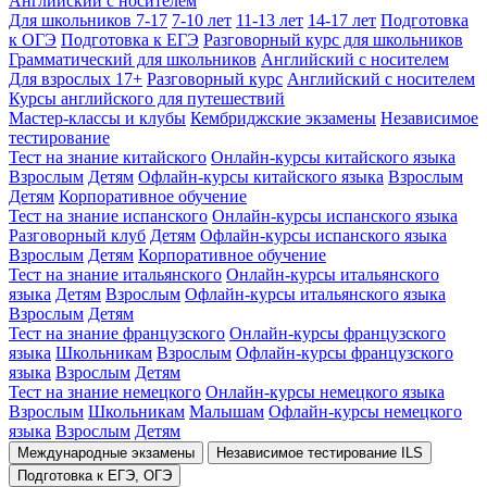
Английский с носителем
Для школьников 7-17
7-10 лет
11-13 лет
14-17 лет
Подготовка
к ОГЭ
Подготовка к ЕГЭ
Разговорный курс для школьников
Грамматический для школьников
Английский с носителем
Для взрослых 17+
Разговорный курс
Английский с носителем
Курсы английского для путешествий
Мастер-классы и клубы
Кембриджские экзамены
Независимое
тестирование
Тест на знание китайского
Онлайн-курсы китайского языка
Взрослым
Детям
Офлайн-курсы китайского языка
Взрослым
Детям
Корпоративное обучение
Тест на знание испанского
Онлайн-курсы испанского языка
Разговорный клуб
Детям
Офлайн-курсы испанского языка
Взрослым
Детям
Корпоративное обучение
Тест на знание итальянского
Онлайн-курсы итальянского
языка
Детям
Взрослым
Офлайн-курсы итальянского языка
Взрослым
Детям
Тест на знание французского
Онлайн-курсы французского
языка
Школьникам
Взрослым
Офлайн-курсы французского
языка
Взрослым
Детям
Тест на знание немецкого
Онлайн-курсы немецкого языка
Взрослым
Школьникам
Малышам
Офлайн-курсы немецкого
языка
Взрослым
Детям
Международные экзамены
Независимое тестирование ILS
Подготовка к ЕГЭ, ОГЭ